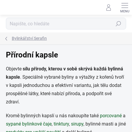
Přejít
na
obsah
Hledat
Bylinkářství Serafin
Přírodní kapsle
Objevte
sílu přírody, kterou v sobě skrývá každá bylinná
kapsle
. Speciálně vybrané byliny a výtažky z kořenů tvoří
v kapsli jednoduchou a efektivní variantu, jak tělu dodat
prospěšné látky, které nabízí příroda, a podpořit své
zdraví.
Kromě bylinných kapslí u nás nakoupíte také
porcované
a
sypané bylinkové čaje
,
tinktury
,
sirupy
, bylinné masti a jiné