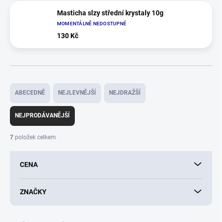
Masticha slzy střední krystaly 10g
MOMENTÁLNĚ NEDOSTUPNÉ
130 Kč
Ř
a
ABECEDNĚ
NEJLEVNĚJŠÍ
NEJDRAŽŠÍ
z
e
NEJPRODÁVANĚJŠÍ
n
í
7
položek celkem
p
r
CENA
o
d
u
ZNAČKY
k
t