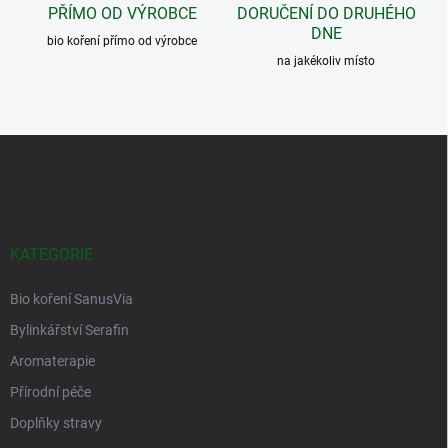
PŘÍMO OD VÝROBCE
DORUČENÍ DO DRUHÉHO
p
DNE
i
bio koření přímo od výrobce
s
na jakékoliv místo
u
Z
á
p
a
t
í
KATEGORIE
Bio koření SanusVia
Bylinkářství Serafin
Aromaterapie
Přírodní péče
Doplňky stravy