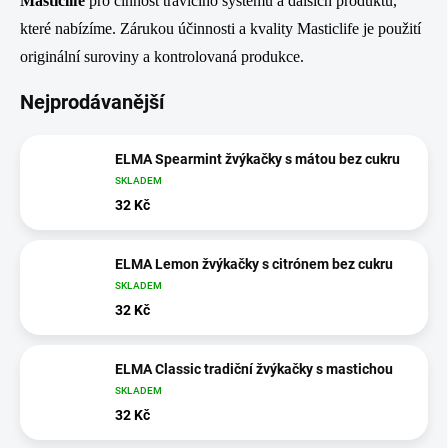
Masticlife
pro činnost trávicího systému a dalších produktů,
které nabízíme. Zárukou účinnosti a kvality Masticlife je použití
originální suroviny a kontrolovaná produkce.
Nejprodávanější
ELMA Spearmint žvýkačky s mátou bez cukru
SKLADEM
32 Kč
ELMA Lemon žvýkačky s citrónem bez cukru
SKLADEM
32 Kč
ELMA Classic tradiční žvýkačky s mastichou
SKLADEM
32 Kč