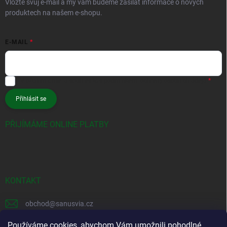
Vložte svůj e-mail a my vám budeme zasílat informace o nových
produktech na našem e-shopu.
E-MAIL
Vložením e-mailu souhlasíte s
podmínkami ochrany osobních údajů
Přihlásit se
PŘIJÍMÁME ONLINE PLATBY
KONTAKT
obchod
@
sanusvia.cz
+420 604 245 725
Používáme cookies, abychom Vám umožnili pohodlné