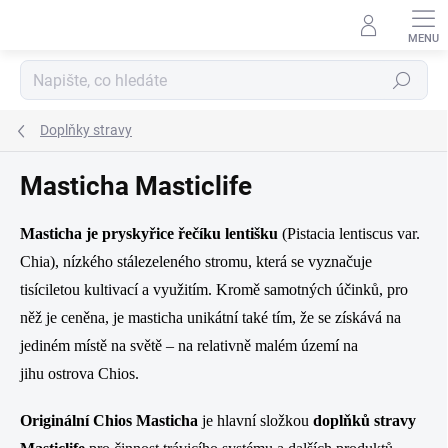
Přejít
na
obsah
Hledat
Doplňky stravy
Masticha Masticlife
Masticha je pryskyřice řečíku lentišku
(Pistacia lentiscus var.
Chia), nízkého stálezeleného stromu, která se vyznačuje
tisíciletou kultivací a využitím. Kromě samotných účinků, pro
něž je ceněna, je masticha unikátní také tím, že se získává na
jediném místě na světě – na relativně malém území na
jihu ostrova Chios.
Originální Chios Masticha
je hlavní složkou
doplňků stravy