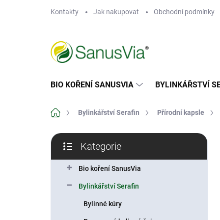
Přejít
Kontakty
Jak nakupovat
Obchodní podmínky
na
obsah
BIO KOŘENÍ SANUSVIA
BYLINKÁŘSTVÍ S
Domů
Bylinkářství Serafin
Přírodní kapsle
P
Kategorie
o
Přeskočit
s
kategorie
t
Bio koření SanusVia
r
Bylinkářství Serafin
a
n
Bylinné kúry
n