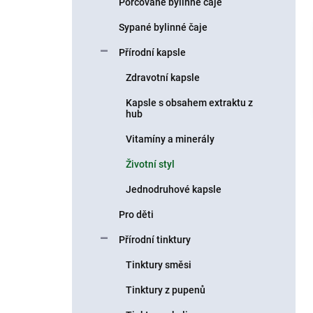
Porcované bylinné čaje
í
p
Sypané bylinné čaje
a
n
Přírodní kapsle
e
Zdravotní kapsle
l
Kapsle s obsahem extraktu z
hub
Vitamíny a minerály
Životní styl
Jednodruhové kapsle
Pro děti
Přírodní tinktury
Tinktury směsi
Tinktury z pupenů