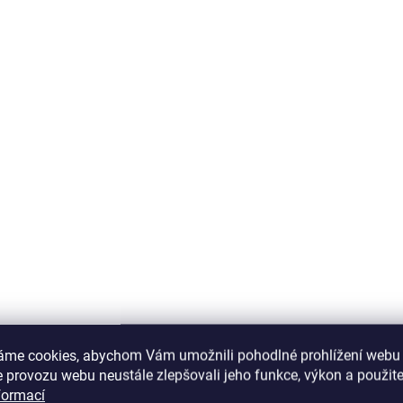
Přírodní bylinné kapsle na
Přírodní kapsle, které
podporu energetického
napomáhají k duševní
metabolismu.
rovnováze.
áme cookies, abychom Vám umožnili pohodlné prohlížení webu 
 provozu webu neustále zlepšovali jeho funkce, výkon a použite
formací
MOMENTÁLNĚ NEDOSTUPNÉ