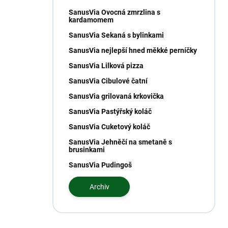
SanusVia Ovocná zmrzlina s
kardamomem
SanusVia Sekaná s bylinkami
SanusVia nejlepší hned měkké perníčky
SanusVia Lilková pizza
SanusVia Cibulové čatní
SanusVia grilovaná krkovička
SanusVia Pastýřský koláč
SanusVia Cuketový koláč
SanusVia Jehněčí na smetaně s
brusinkami
SanusVia Pudingoš
Archiv