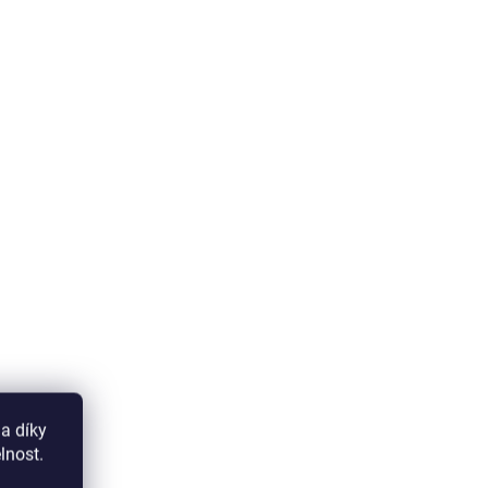
Do košíku
Přírodní bylinné kapsle na
podporu kognitivního výkonu,
relaxace a koncentrace.
a díky
lnost.