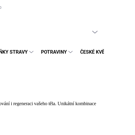
prodejny
Blog
Recepty
Certifikace BIO
PRÁZDNÝ KOŠÍK
NÁKUPNÍ
KOŠÍK
ŇKY STRAVY
POTRAVINY
ČESKÉ KVĚTNATÉ LOUK
ování i regeneraci vašeho těla. Unikátní kombinace