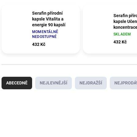
Serafin přírodní
Serafin přír
kapsle Vitalita a
kapsle Učen
energie 90 kapslí
koncentrace
MOMENTÁLNĚ
kapslí
SKLADEM
NEDOSTUPNÉ
432 Kč
432 Kč
Ř
a
ABECEDNĚ
NEJLEVNĚJŠÍ
NEJDRAŽŠÍ
NEJPRODÁ
z
e
n
V
í
ý
p
p
r
i
o
s
d
p