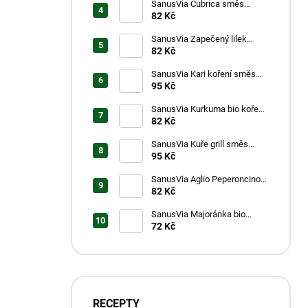
SanusVia Čubrica směs
koření bio 25g
82 Kč
SanusVia Zapečený lilek
směs koření bio 46g
82 Kč
SanusVia Kari koření směs
koření bio 43g
95 Kč
SanusVia Kurkuma bio koření
44g
82 Kč
SanusVia Kuře grill směs
koření bio 36g
95 Kč
SanusVia Aglio Peperoncino
směs koření bio 20g
82 Kč
SanusVia Majoránka bio
koření 8g
72 Kč
RECEPTY