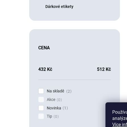
Dárkové etikety
CENA
432
Kč
512
Kč
Na skladě
2
Akce
0
Novinka
1
Použív
Tip
0
analýze
Více in