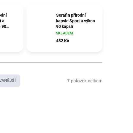
odní
Serafin přírodní
í a
kapsle Sport a výkon
 90
90 kapslí
SKLADEM
432 Kč
7
položek celkem
VANĚJŠÍ