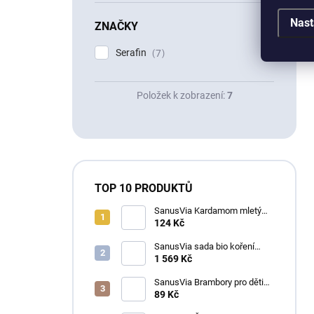
Nast
ZNAČKY
Serafin
7
Položek k zobrazení:
7
TOP 10 PRODUKTŮ
SanusVia Kardamom mletý
bio koření 30g
124 Kč
SanusVia sada bio koření
GRILOVAČKA 18ks
1 569 Kč
SanusVia Brambory pro děti
směs koření bio 46g
89 Kč