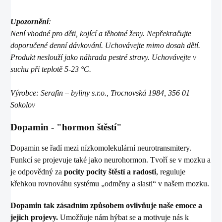
Upozornění
:
Není vhodné pro děti, kojící a těhotné ženy. Nepřekračujte
doporučené denní dávkování. Uchovávejte mimo dosah dětí.
Produkt neslouží jako náhrada pestré stravy. Uchovávejte v
suchu při teplotě 5-23 °C.
Výrobce: Serafin – byliny s.r.o., Trocnovská 1984, 356 01
Sokolov
Dopamin - "hormon štěstí"
Dopamin se řadí mezi nízkomolekulární neurotransmitery.
Funkcí se projevuje také jako neurohormon. Tvoří se v mozku a
je odpovědný za
pocity pocity štěstí a radosti
, reguluje
křehkou rovnováhu systému „odměny a slasti“ v našem mozku.
Dopamin tak zásadním způsobem ovlivňuje naše emoce a
jejich projevy.
Umožňuje nám hýbat se a motivuje nás k