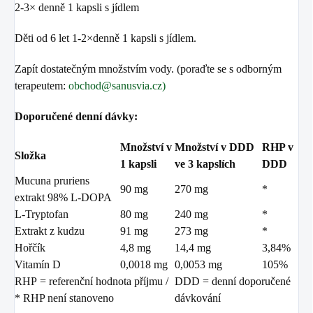
2-3× denně 1 kapsli s jídlem
Děti od 6 let 1-2×denně 1 kapsli s jídlem.
Zapít dostatečným množstvím vody.
(poraďte se s odborným
terapeutem:
obchod@sanusvia.cz)
Doporučené denní dávky:
Množství v
Množství v DDD
RHP v
Složka
1 kapsli
ve 3 kapslích
DDD
Mucuna pruriens
90 mg
270 mg
*
extrakt 98% L-DOPA
L-Tryptofan
80 mg
240 mg
*
Extrakt z kudzu
91 mg
273 mg
*
Hořčík
4,8 mg
14,4 mg
3,84%
Vitamín D
0,0018 mg
0,0053 mg
105%
RHP
= referenční hodnota příjmu /
DDD
= denní doporučené
* RHP není stanoveno
dávkování