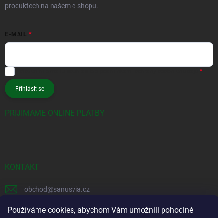
produktech na našem e-shopu.
E-MAIL
Vložením e-mailu souhlasíte s
podmínkami ochrany osobních údajů
Přihlásit se
PŘIJÍMÁME ONLINE PLATBY
KONTAKT
obchod
@
sanusvia.cz
+420 604 245 725
Používáme cookies, abychom Vám umožnili pohodlné