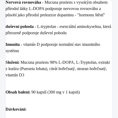
Nervová rovnováha
- Mucuna pruriens s vysokým obsahem
přírodní látky L-DOPA podporuje nervovou rovnováhu a
působí jako přírodní prekurzor dopaminu - "hormonu štěstí"
duševní pohoda
- L-tryptofan - esenciální aminokyselina, která
přirozeně podporuje duševní pohodu
Imunita
- vitamín D podporuje normální stav imunitního
systému
Složení:
Mucuna pruriens 98% L-DOPA, L-Tryptofan, extrakt
z kudzu (Pueraria lobata), citrát hořečnatý, stearan hořečnatý,
vitamín D3
Obsah balení:
90 kapslí (300 mg v 1 kapsli)
Dávkování: