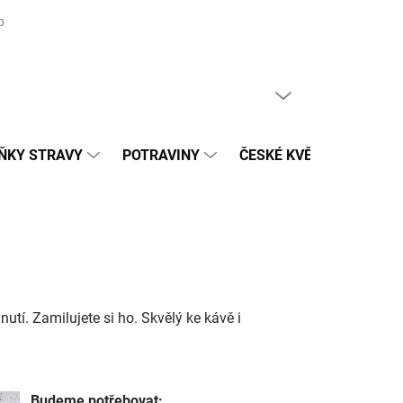
prodejny
Blog
Recepty
Certifikace BIO
PRÁZDNÝ KOŠÍK
NÁKUPNÍ
KOŠÍK
ŇKY STRAVY
POTRAVINY
ČESKÉ KVĚTNATÉ LOUK
utí. Zamilujete si ho. Skvělý ke kávě i
Budeme potřebovat: