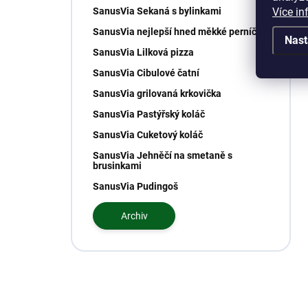
Více in
SanusVia Sekaná s bylinkami
SanusVia nejlepší hned měkké perníčky
Nast
SanusVia Lilková pizza
SanusVia Cibulové čatní
SanusVia grilovaná krkovička
SanusVia Pastýřský koláč
SanusVia Cuketový koláč
SanusVia Jehněčí na smetaně s
brusinkami
SanusVia Pudingoš
Archiv
Máte otázku?