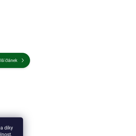
lší článek
a díky
lnost.