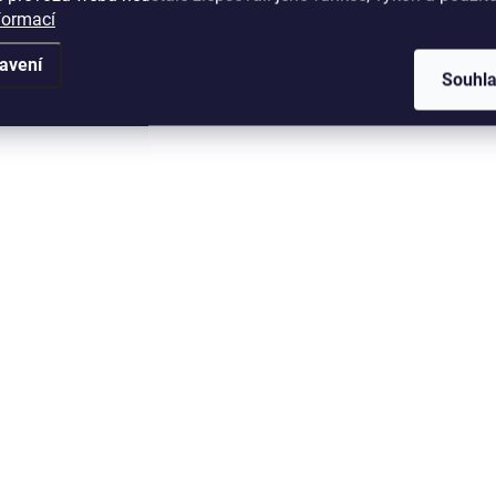
formací
avení
Souhl