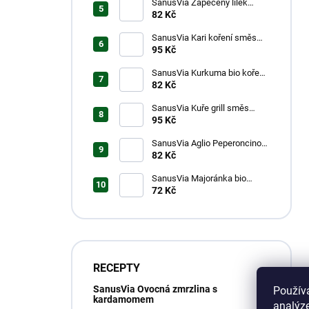
SanusVia Zapečený lilek
směs koření bio 46g
82 Kč
SanusVia Kari koření směs
koření bio 43g
95 Kč
SanusVia Kurkuma bio koření
44g
82 Kč
SanusVia Kuře grill směs
koření bio 36g
95 Kč
SanusVia Aglio Peperoncino
směs koření bio 20g
82 Kč
SanusVia Majoránka bio
koření 8g
72 Kč
RECEPTY
SanusVia Ovocná zmrzlina s
Použív
kardamomem
analýze