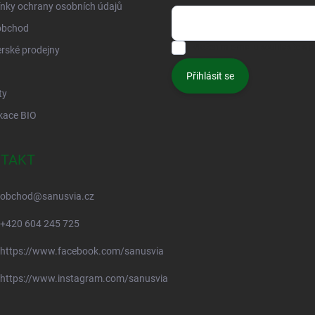
nky ochrany osobních údajů
obchod
Vložením e-mailu souhlasíte s
p
rské prodejny
Přihlásit se
ty
ikace BIO
TAKT
obchod
@
sanusvia.cz
+420 604 245 725
https://www.facebook.com/sanusvia
https://www.instagram.com/sanusvia