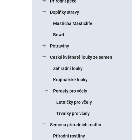
Přírodní péče
í
p
Doplňky stravy
a
n
Masticha Masticlife
e
Bewit
l
Potraviny
České květnaté louky ze semen
Zahradní louky
Krajinářské louky
Porosty pro včely
Letničky pro včely
Trvalky pro včely
Semena přírodních rostlin
Přírodní rostliny