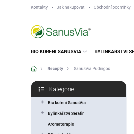
Přejít
Kontakty
Jak nakupovat
Obchodní podmínky
na
obsah
BIO KOŘENÍ SANUSVIA
BYLINKÁŘSTVÍ S
Domů
Recepty
SanusVia Pudingoš
P
Kategorie
o
Přeskočit
s
kategorie
t
Bio koření SanusVia
r
Bylinkářství Serafin
a
n
Aromaterapie
n