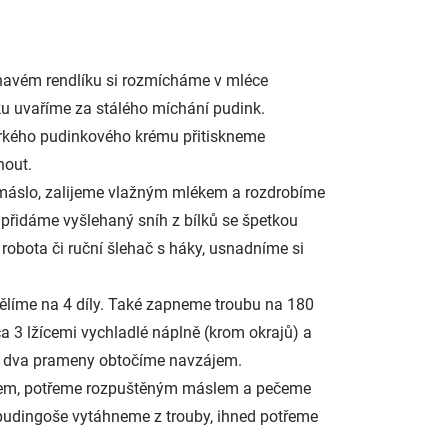
ilnavém rendlíku si rozmícháme v mléce
ku uvaříme za stálého míchání pudink.
rkého pudinkového krému přitiskneme
nout.
é máslo, zalijeme vlažným mlékem a rozdrobíme
 přidáme vyšlehaný sníh z bílků se špetkou
obota či ruční šlehač s háky, usnadníme si
dělíme na 4 díly. Také zapneme troubu na 180
a 3 lžícemi vychladlé náplně (krom okrajů) a
dé dva prameny obtočíme navzájem.
írem, potřeme rozpuštěným máslem a pečeme
 pudingoše vytáhneme z trouby, ihned potřeme