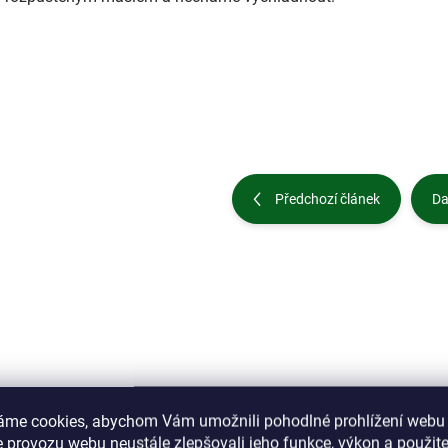
Předchozí článek
Da
áme cookies, abychom Vám umožnili pohodlné prohlížení webu 
 provozu webu neustále zlepšovali jeho funkce, výkon a použite