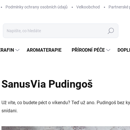
Podmínky ochrany osobních údajů
Velkoobchod
Partnerské 
Hledat
ERAFIN
AROMATERAPIE
PŘÍRODNÍ PÉČE
DOPL
SanusVia Pudingoš
Už víte, co budete péct o víkendu? Teď už ano. Pudingoš bez kyn
snídani.