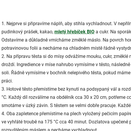
1. Nejprve si připravíme náplň, aby stihla vychladnout. V nepř
pudinkový prášek, kakao,
mletý hřebíček BIO
a cukr. Na sporá
Odstavíme a důkladně vmícháme změklé máslo. Na povrch ho
potravinovou folii a necháme na chladném místě řádně vystyd
2. Na přípravu těsta si do mísy odvážíme mouku, cukr, změkl
droždí. Ingredience v míse nahrubo vymísíme v těsto, následně
soli. Řádně vymísíme v bochník nelepivého těsta, pokud máme r
práci.
3. Hotové těsto přemístíme bez kynutí na podsypaný vál a roz
°C. Každý díl rozválíme na obdélník cca 30 x 20 cm, potřeme cc
smotáme v úzký závin. S těstem se velmi dobře pracuje. Kaž
4. Oba zapletence přemístíme na plech vyložený pečicím pap
ve vyhřáté troubě na 175 °C cca 40 minut. Dozlatova upečené
rozpuštěným máslem a necháme vychladnout.