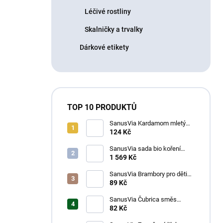
Léčivé rostliny
Skalničky a trvalky
Dárkové etikety
TOP 10 PRODUKTŮ
SanusVia Kardamom mletý
bio koření 30g
124 Kč
SanusVia sada bio koření
GRILOVAČKA 18ks
1 569 Kč
SanusVia Brambory pro děti
směs koření bio 46g
89 Kč
SanusVia Čubrica směs
koření bio 25g
82 Kč