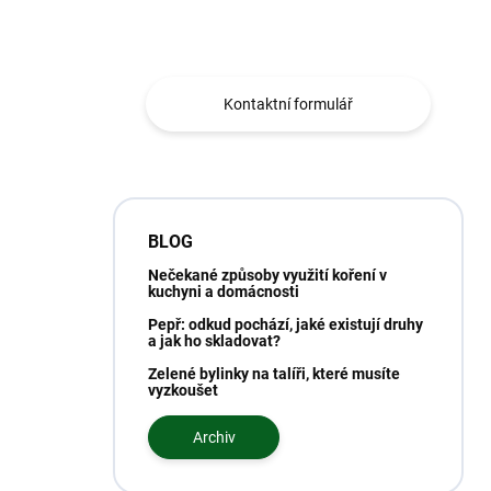
Obráťte se na nás.
Kontaktní formulář
BLOG
Nečekané způsoby využití koření v
kuchyni a domácnosti
Pepř: odkud pochází, jaké existují druhy
a jak ho skladovat?
Zelené bylinky na talíři, které musíte
vyzkoušet
Archiv