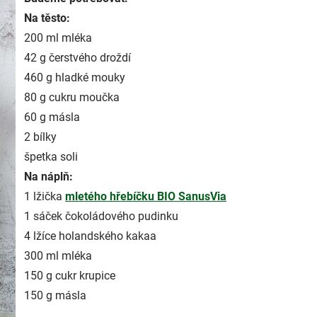
Na těsto:
200 ml mléka
42 g čerstvého droždí
460 g hladké mouky
80 g cukru moučka
60 g másla
2 bílky
špetka soli
Na náplň:
1 lžička
mletého hřebíčku BIO SanusVia
1 sáček čokoládového pudinku
4 lžíce holandského kakaa
300 ml mléka
150 g cukr krupice
150 g másla