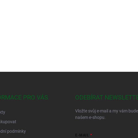
ORMACE PRO VÁS
ODEBÍRAT NEWSLETT
Vložte svůj e-mail a my vám bud
kty
našem e-shopu.
akupovat
dní podmínky
E-MAIL