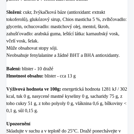
Složení
: cukr, žvýkačková báze (antioxidant: extrakt
tokoferolů), glukózový sirup, Chios masticha 5 %, zvlhčovadlo:
glycerin, ochucovadlo: mastichový olej, mentol, škrob,
zahušťovadlo: arabská guma, leštící látka: karnaubský vosk,
včelí vosk, šelak.
Může obsahovat stopy sóji.
Neobsahuje fenylalanine a žádné BHT a BHA antioxidanty.
Balení:
blister - 10 dražé
Hmotnost obsahu:
blister - cca 13 g
Výživová hodnota ve 100g:
energetická hodnota 1281 kJ / 302
kcal, tuk 0 g, nasycené mastné kyseliny 0 g, sacharidy 75 g, z
toho cukry 51 g, z toho polyoly 0 g, vláknina 0,6 g, bílkoviny <
0,1 g, sůl 0,15 g.
Upozornění
Skladujte v suchu a v teplotě do 25°C. Dražé ponechávejte v