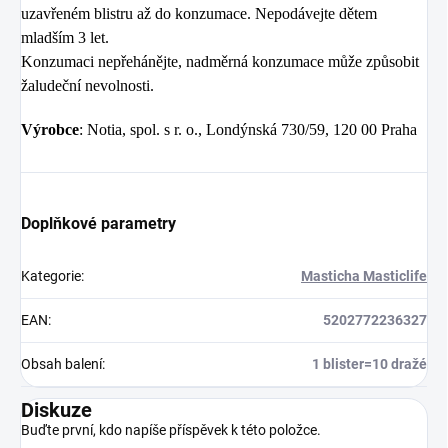
uzavřeném blistru až do konzumace. Nepodávejte dětem
mladším 3 let.
Konzumaci nepřehánějte, nadměrná konzumace může způsobit
žaludeční nevolnosti.
Výrobce
: Notia, spol. s r. o., Londýnská 730/59, 120 00 Praha
Doplňkové parametry
Kategorie
:
Masticha Masticlife
EAN
:
5202772236327
Obsah balení
:
1 blister=10 dražé
Diskuze
Buďte první, kdo napíše příspěvek k této položce.