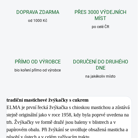
DOPRAVA ZDARMA
PŘES 3000 VÝDEJNÍCH
MÍST
od 1000 Kč
po celé ČR
PŘÍMO OD VÝROBCE
DORUČENÍ DO DRUHÉHO
DNE
bio koření přímo od výrobce
na jakékoliv místo
tradiční mastichové žvýkačky s cukrem
ELMA je první řecká žvýkačka s chioskou mastichou a zůstává
stejně originální jako v roce 1958, kdy byla poprvé uvedena na
trh. Žvýkačky ve formě dražé jsou baleny v blistrech a v
papírovém obalu. Při žvýkání se uvolňuje obsažená masticha a
působí v ústech a v celém zažívacím traktu.