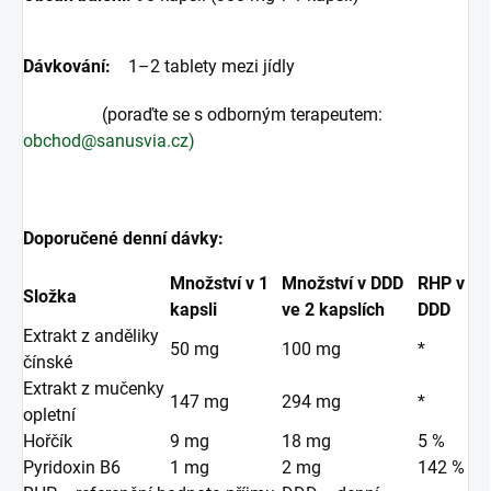
Dávkování:
1–2 tablety mezi jídly
(poraďte se s odborným terapeutem:
obchod@sanusvia.cz)
Doporučené denní dávky:
Množství v 1
Množství v DDD
RHP v
Složka
kapsli
ve 2 kapslích
DDD
Extrakt z anděliky
50 mg
100 mg
*
čínské
Extrakt z mučenky
147 mg
294 mg
*
opletní
Hořčík
9 mg
18 mg
5 %
Pyridoxin B6
1 mg
2 mg
142 %