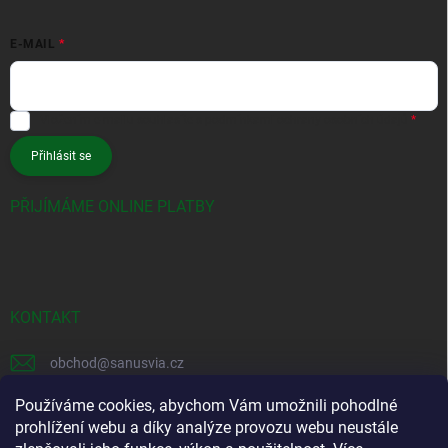
E-MAIL
Vložením e-mailu souhlasíte s
podmínkami ochrany osobních údajů
Přihlásit se
PŘIJÍMÁME ONLINE PLATBY
KONTAKT
obchod
@
sanusvia.cz
+420 604 245 725
Používáme cookies, abychom Vám umožnili pohodlné
prohlížení webu a díky analýze provozu webu neustále
https://www.facebook.com/sanusvia