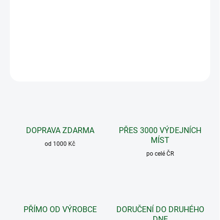
Přírodní bylinné kapsle – klimakterium, stres, hormonální
aktivita
DETAILNÍ INFORMACE
ZEPTAT SE
DOPRAVA ZDARMA
PŘES 3000 VÝDEJNÍCH
MÍST
od 1000 Kč
po celé ČR
PŘÍMO OD VÝROBCE
DORUČENÍ DO DRUHÉHO
DNE