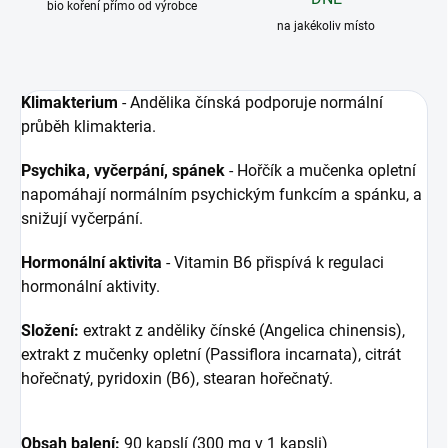
bio koření přímo od výrobce
na jakékoliv místo
Klimakterium
- Andělika čínská podporuje normální
průběh klimakteria.
Psychika, vyčerpání, spánek
- Hořčík a mučenka opletní
napomáhají normálním psychickým funkcím a spánku, a
snižují vyčerpání.
Hormonální aktivita
- Vitamin B6 přispívá k regulaci
hormonální aktivity.
Složení:
extrakt z anděliky čínské (Angelica chinensis),
extrakt z mučenky opletní (Passiflora incarnata), citrát
hořečnatý, pyridoxin (B6), stearan hořečnatý.
Obsah balení:
90 kapslí (300 mg v 1 kapsli)