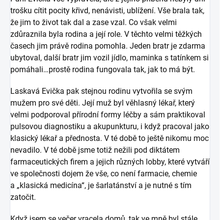
trošku cítit pocity křivd, nenávisti, ublížení. Vše brala tak,
že jim to život tak dal a zase vzal. Co však velmi
zdůraznila byla rodina a její role. V těchto velmi těžkých
časech jim právě rodina pomohla. Jeden bratr je zdarma
ubytoval, další bratr jim vozil jídlo, maminka s tatínkem si
pomáhali…prostě rodina fungovala tak, jak to má být.
Laskavá Evička pak stejnou rodinu vytvořila se svým
mužem pro své děti. Její muž byl věhlasný lékař, který
velmi podporoval přírodní formy léčby a sám praktikoval
pulsovou diagnostiku a akupunkturu, i když pracoval jako
klasický lékař a přednosta. V té době to ještě nikomu moc
nevadilo. V té době jsme totiž nežili pod diktátem
farmaceutických firem a jejich různých lobby, které vytváří
ve společnosti dojem že vše, co není farmacie, chemie
a „klasická medicína“, je šarlatánství a je nutné s tím
zatočit.
Když jsem se večer vracela domů, tak ve mně byl stále