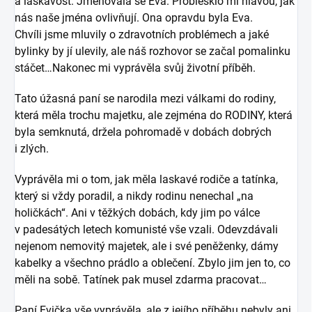
a laskavost. Jmenovala se Eva. Problesklo mi hlavou, jak
nás naše jména ovlivňují. Ona opravdu byla Eva.
Chvíli jsme mluvily o zdravotních problémech a jaké
bylinky by jí ulevily, ale náš rozhovor se začal pomalinku
stáčet…Nakonec mi vyprávěla svůj životní příběh.
Tato úžasná paní se narodila mezi válkami do rodiny,
která měla trochu majetku, ale zejména do RODINY, která
byla semknutá, držela pohromadě v dobách dobrých
i zlých.
Vyprávěla mi o tom, jak měla laskavé rodiče a tatínka,
který si vždy poradil, a nikdy rodinu nenechal „na
holičkách“. Ani v těžkých dobách, kdy jim po válce
v padesátých letech komunisté vše vzali. Odevzdávali
nejenom nemovitý majetek, ale i své peněženky, dámy
kabelky a všechno prádlo a oblečení. Zbylo jim jen to, co
měli na sobě. Tatínek pak musel zdarma pracovat…
Paní Evička vše vyprávěla, ale z jejího příběhu nebyly ani