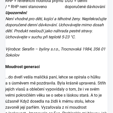
RHP
= referenční hodnota příjmu
DDD
= denní
/ * RHP není stanoveno
doporučené dávkování
Upozornění
:
Není vhodné pro děti, kojící a těhotné ženy. Nepřekračujte
doporučené denní dávkování. Uchovávejte mimo dosah
dětí. Produkt neslouží jako náhrada pestré stravy.
Uchovávejte v suchu při teplotě 5-23 °C.
Výrobce: Serafin – byliny s.r.o., Trocnovská 1984, 356 01
Sokolov
Moudrost generací
...do dveří vešla maličká paní, lehce se opírala o hůlku
a s úsměvem mě pozdravila. Byla krásně upravená. Střih
jejích vlasů a oblečení vypovídaly o tom, že i ve svém
velmi pokročilém věku se o sebe s láskou stará. A to je
úžasné! Když dosedla na židli k mému stolu, lehce
zavoněl její parfém. Vyzařovala z ní moudrost