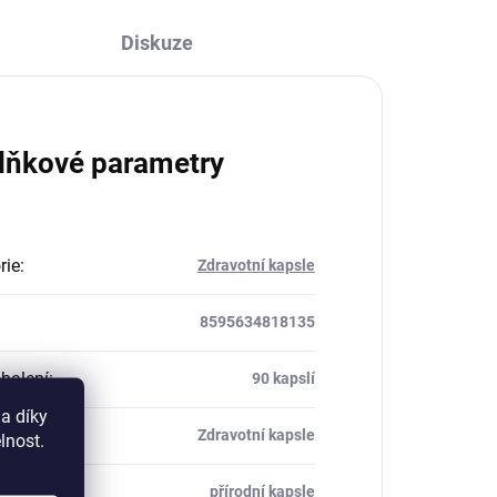
Diskuze
lňkové parametry
rie
:
Zdravotní kapsle
8595634818135
balení
:
90 kapslí
a díky
rie
:
Zdravotní kapsle
lnost.
přírodní kapsle