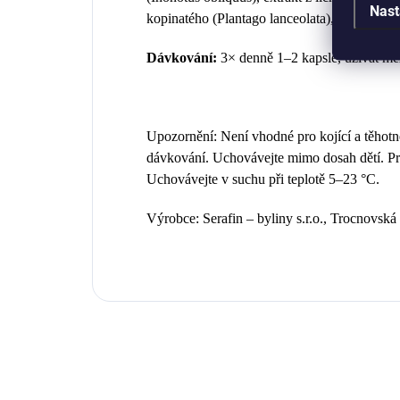
Nast
kopinatého (Plantago lanceolata), stearan hoř
Dávkování:
3× denně 1–2 kapsle, užívat mez
Upozornění: Není vhodné pro kojící a těhot
dávkování. Uchovávejte mimo dosah dětí. Pro
Uchovávejte v suchu při teplotě 5–23 °C.
Výrobce: Serafin – byliny s.r.o., Trocnovsk