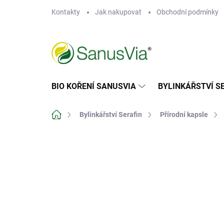
Přejít
Kontakty
Jak nakupovat
Obchodní podmínky
na
obsah
BIO KOŘENÍ SANUSVIA
BYLINKÁŘSTVÍ S
Domů
Bylinkářství Serafin
Přírodní kapsle
Neohodnoceno
Podrobnosti hodn