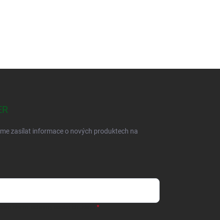
ER
eme zasílat informace o nových produktech na
odmínkami ochrany osobních údajů