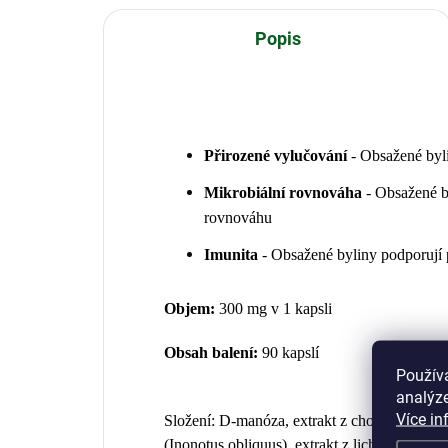
Popis
Přirozené vylučování
-
Obsažené byli
Mikrobiální rovnováha
-
Obsažené b
rovnováhu
Imunita
-
Obsažené byliny podporují 
Objem:
300 mg v 1 kapsli
Obsah balení:
90 kapslí
Použív
analýze
Více in
Složení:
D-manóza, extrakt z choroše oříše (
(Inonotus obliquus), extrakt z lichořeřišnice 