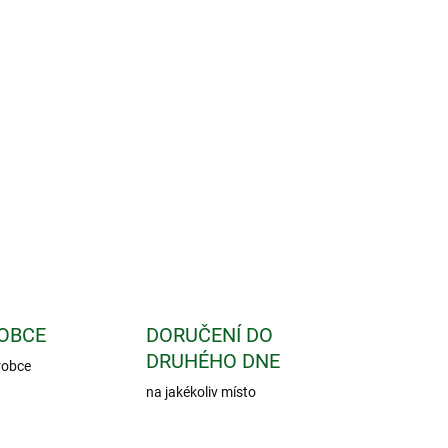
Přidat do košíku
orující mikrobiální rovnováhu, přirozenou imunitu
ZEPTAT SE
OBCE
DORUČENÍ DO
DRUHÉHO DNE
robce
na jakékoliv místo