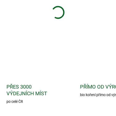
−
+
Přírodní bylinné kapsle podp
a vylučování.
DETAILNÍ INFORMACE
PŘES 3000
PŘÍMO OD VÝR
VÝDEJNÍCH MÍST
bio koření přímo od vý
po celé ČR