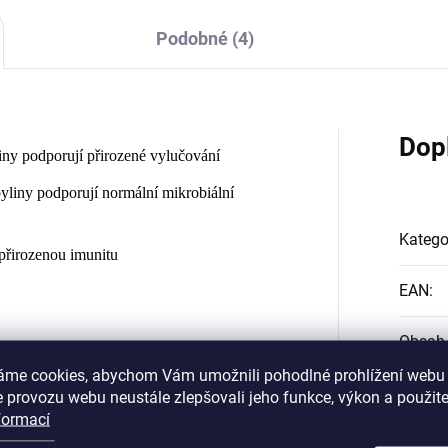
Podobné (4)
Dop
ny podporují přirozené vylučování
yliny podporují normální mikrobiální
Katego
přirozenou imunitu
EAN
:
Obsah 
áme cookies, abychom Vám umožnili pohodlné prohlížení webu 
Katego
 provozu webu neustále zlepšovali jeho funkce, výkon a použite
formací
Polyporus umbellatus), extrakt z čagy
Druh
:
(Tropaeolum majus), extrakt z jitrocele