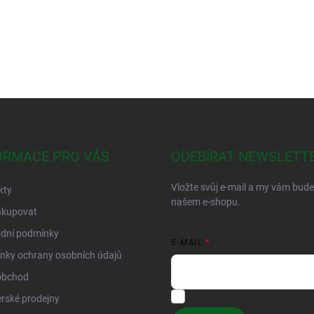
ORMACE PRO VÁS
ODEBÍRAT NEWSLETT
Vložte svůj e-mail a my vám bud
kty
našem e-shopu.
akupovat
dní podmínky
E-MAIL
nky ochrany osobních údajů
obchod
Vložením e-mailu souhlasíte s
p
rské prodejny