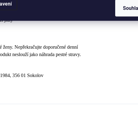
avení
ečnatý.
Souhl
i jídly
né ženy. Nepřekračujte doporučené denní
dukt neslouží jako náhrada pestré stravy.
á 1984, 356 01 Sokolov