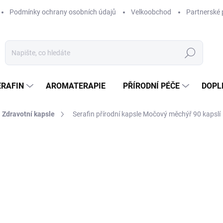
Podmínky ochrany osobních údajů
Velkoobchod
Partnerské 
Hledat
ERAFIN
AROMATERAPIE
PŘÍRODNÍ PÉČE
DOPL
Zdravotní kapsle
Serafin přírodní kapsle Močový měchýř 90 kapslí
ocení
ZNAČKA:
SERAFIN
432 Kč
/ ks
Měrná
4,80 Kč / 1 ks
cena:
SKLADEM
MOŽNOSTI DORUČENÍ