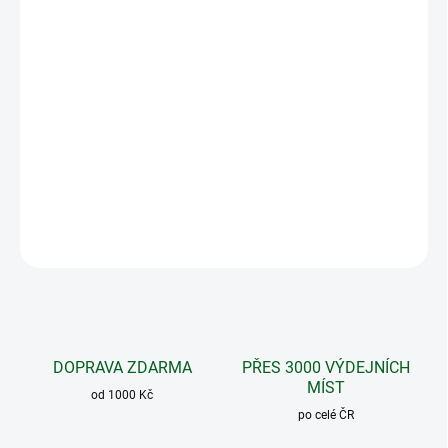
MOŽNOSTI
DORUČENÍ
−
+
Přidat do košíku
Přírodní kapsle s extraktem vysoce kvalitní houby
Coriolus, které si cenili již staří Číňané.
DETAILNÍ INFORMACE
ZEPTAT SE
DOPRAVA ZDARMA
PŘES 3000 VÝDEJNÍCH
MÍST
od 1000 Kč
po celé ČR