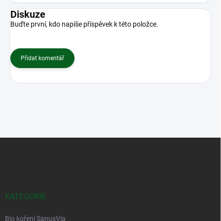
Diskuze
Buďte první, kdo napíše příspěvek k této položce.
Přidat komentář
Z
á
p
a
t
í
KATEGORIE
Bio koření SanusVia