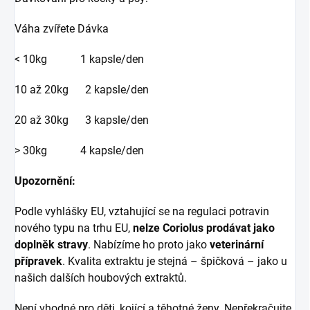
Váha zvířete Dávka
< 10kg 1 kapsle/den
10 až 20kg 2 kapsle/den
20 až 30kg 3 kapsle/den
> 30kg 4 kapsle/den
Upozornění:
Podle vyhlášky EU, vztahující se na regulaci potravin
nového typu na trhu EU,
nelze Coriolus prodávat jako
doplněk stravy
. Nabízíme ho proto jako
veterinární
přípravek
. Kvalita extraktu je stejná – špičková – jako u
našich dalších houbových extraktů.
Není vhodné pro děti, kojící a těhotné ženy. Nepřekračujte