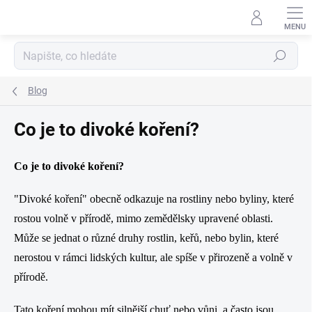
Přejít
na
obsah
Hledat
Blog
Co je to divoké koření?
Co je to divoké koření?
"Divoké koření" obecně odkazuje na rostliny nebo byliny, které
rostou volně v přírodě, mimo zemědělsky upravené oblasti.
Může se jednat o různé druhy rostlin, keřů, nebo bylin, které
nerostou v rámci lidských kultur, ale spíše v přirozeně a volně v
přírodě.
Tato koření mohou mít silnější chuť nebo vůni, a často jsou