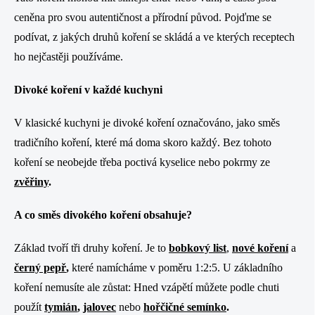
ceněna pro svou autentičnost a přírodní původ. Pojďme se
podívat, z jakých druhů koření se skládá a ve kterých receptech
ho nejčastěji používáme.
Divoké koření v každé kuchyni
V klasické kuchyni je divoké koření označováno, jako směs
tradičního koření, které má doma skoro každý. Bez tohoto
koření se neobejde třeba poctivá kyselice nebo pokrmy ze
zvěřiny
.
A co směs divokého koření obsahuje?
Základ tvoří tři druhy koření. Je to
bobkový
list
,
nové koření
a
černý pepř
,
které namícháme
v poměru
1:2:5. U základního
koření nemusíte ale zůstat:
Hned vzápětí můžete podle chuti
použít
tymián
,
jalovec
nebo
hořčičné semínko
.