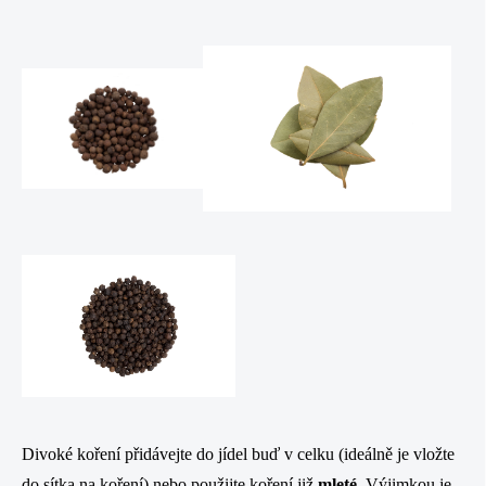
Divoké koření přidávejte do jídel buď v celku (ideálně je vložte
do sítka na koření) nebo použijte koření již
mleté
.
Výjimkou je