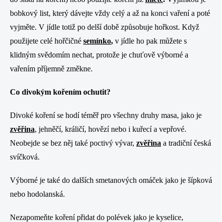
bobkový list, který dávejte vždy celý a až na konci vaření a poté
vyjměte. V jídle totiž po delší době způsobuje hořkost. Když
použijete celé hořčičné
semínko
,
v jídle ho pak můžete s
klidným svědomím nechat, protože je chuťově výborné a
vařením příjemně změkne.
Co divokým kořením ochutit?
Divoké koření se hodí téměř pro všechny druhy masa, jako je
zvěřina
,
jehněčí, králičí, hovězí nebo i kuřecí a vepřové.
Neobejde se bez něj také poctivý vývar,
zvěřina
a tradiční česká
svíčková.
Výborné je také do dalších smetanových omáček jako je šípková
nebo hodolanská.
Nezapomeňte koření přidat do polévek jako je kyselice,