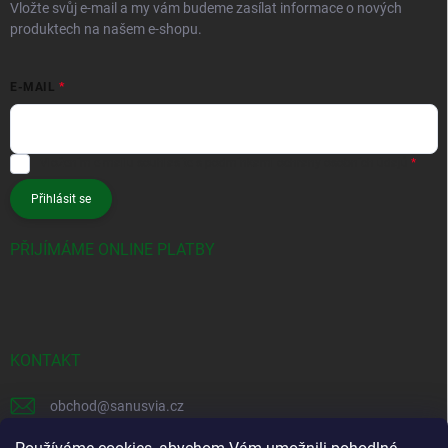
Vložte svůj e-mail a my vám budeme zasílat informace o nových
produktech na našem e-shopu.
E-MAIL
Vložením e-mailu souhlasíte s
podmínkami ochrany osobních údajů
Přihlásit se
PŘIJÍMÁME ONLINE PLATBY
KONTAKT
obchod
@
sanusvia.cz
+420 604 245 725