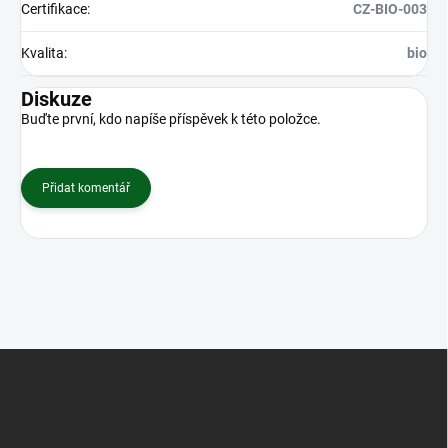
Certifikace
:
CZ-BIO-003
Kvalita
:
bio
Diskuze
Buďte první, kdo napíše příspěvek k této položce.
Přidat komentář
Z
á
p
a
t