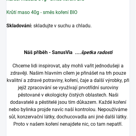
Krůtí maso 40g - směs koření BIO
Skladování:
skladujte v suchu a chladu.
Náš příběh - SanusVia
....špetka radosti
Chceme lidi inspirovat, aby mohli vařit jednodušeji a
zdravěji. Našim hlavním cílem je přinášet na trh pouze
kvalitní a zdravé potraviny, koření, čaje a další výrobky, při
jejíž zpracování se využívají prvotřídní suroviny
pěstované v ekologicky čistých oblastech. Naši
dodavatelé a pěstitelé jsou tím důkazem. Každé koření
nebo bylinka projde navíc naší kontrolou. Nepoužíváme
sůl, konzervační látky, dochucovadla ani jiné další látky.
Proto v našem koření nenajdete nic, co tam nepatří.