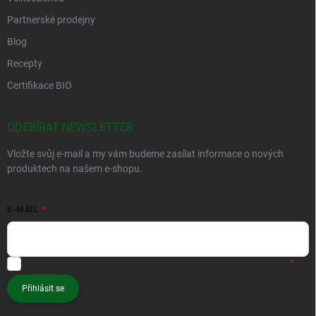
Partnerské prodejny
Blog
Recepty
Certifikace BIO
ODEBÍRAT NEWSLETTER
Vložte svůj e-mail a my vám budeme zasílat informace o nových
produktech na našem e-shopu.
E-MAIL
Vložením e-mailu souhlasíte s
podmínkami ochrany osobních údajů
Přihlásit se