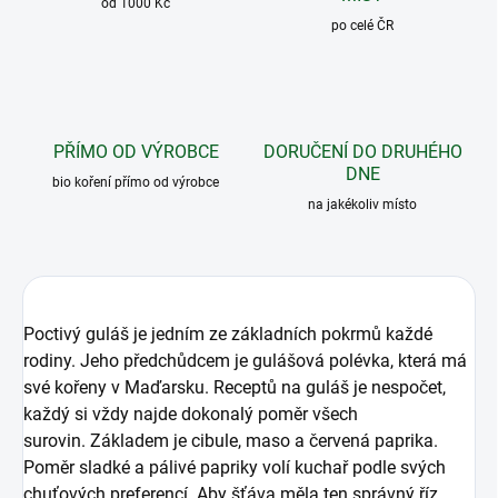
od 1000 Kč
po celé ČR
PŘÍMO OD VÝROBCE
DORUČENÍ DO DRUHÉHO
DNE
bio koření přímo od výrobce
na jakékoliv místo
Poctivý guláš je jedním ze základních pokrmů každé
rodiny. Jeho předchůdcem je gulášová polévka, která má
své kořeny v Maďarsku. Receptů na guláš je nespočet,
každý si vždy najde dokonalý poměr všech
surovin. Základem je cibule, maso a červená paprika.
Poměr sladké a pálivé papriky volí kuchař podle svých
chuťových preferencí. Aby šťáva měla ten správný říz,