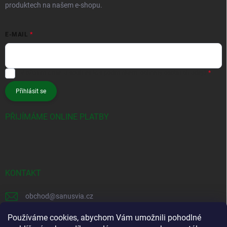
produktech na našem e-shopu.
E-MAIL
Vložením e-mailu souhlasíte s
podmínkami ochrany osobních údajů
Přihlásit se
PŘIJÍMÁME ONLINE PLATBY
KONTAKT
obchod
@
sanusvia.cz
+420 604 245 725
Používáme cookies, abychom Vám umožnili pohodlné