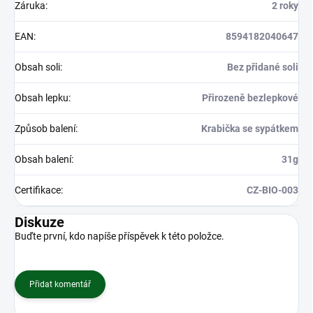
Záruka
:
2 roky
EAN
:
8594182040647
Obsah soli
:
Bez přidané soli
Obsah lepku
:
Přirozeně bezlepkové
Způsob balení
:
Krabička se sypátkem
Obsah balení
:
31g
Certifikace
:
CZ-BIO-003
Diskuze
Buďte první, kdo napíše příspěvek k této položce.
Přidat komentář