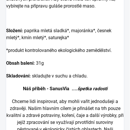
vybírejte na přípravu guláše prorostlé maso.
Složení:
paprika mletá sladká*, majoránka*, česnek
mletý*, kmín mletý*, saturejka*
*produkt kontrolovaného ekologického zemědělství.
Obsah balení:
31g
Skladování:
skladujte v suchu a chladu.
Náš příběh - SanusVia
....špetka radosti
Chceme lidi inspirovat, aby mohli vařit jednodušeji a
zdravěji. Našim hlavním cílem je přinášet na trh pouze
kvalitní a zdravé potraviny, koření, čaje a další výrobky, při
jejíž zpracování se využívají prvotřídní suroviny
pěstované v ekologicky čistých oblastech. Naši