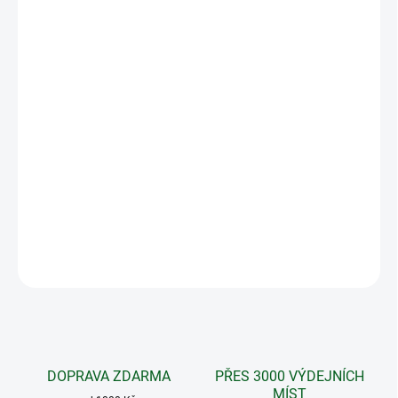
MOŽNOSTI
DORUČENÍ
−
+
Přidat do košíku
Paprika propůjčí guláši typicky červenou barvu a jemnou
chuť, česnek dodá ostrý nádech. Majoránka, kmín a
saturejka zajistí příznačné aroma a chuť jednoho z
nejoblíbenějších pokrmů.
DETAILNÍ INFORMACE
ZEPTAT SE
DOPRAVA ZDARMA
PŘES 3000 VÝDEJNÍCH
MÍST