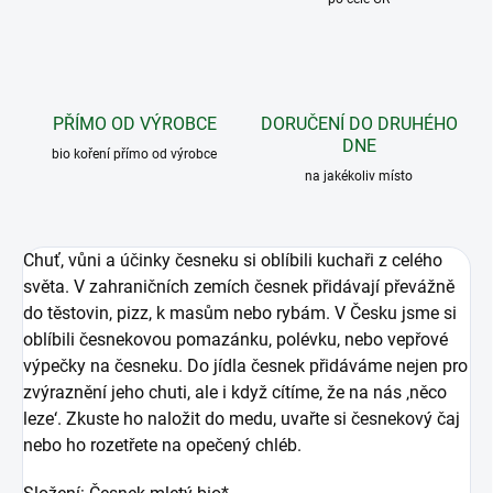
PŘÍMO OD VÝROBCE
DORUČENÍ DO DRUHÉHO
DNE
bio koření přímo od výrobce
na jakékoliv místo
Chuť, vůni a účinky česneku si oblíbili kuchaři z celého
světa. V zahraničních zemích česnek přidávají převážně
do těstovin, pizz, k masům nebo rybám. V Česku jsme si
oblíbili česnekovou pomazánku, polévku, nebo vepřové
výpečky na česneku. Do jídla česnek přidáváme nejen pro
zvýraznění jeho chuti, ale i když cítíme, že na nás ‚něco
leze‘. Zkuste ho naložit do medu, uvařte si česnekový čaj
nebo ho rozetřete na opečený chléb.