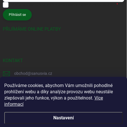
Vložením e-mailu souhlasíte s
podmínkami ochrany osobních údajů
Přihlásit se
PŘIJÍMÁME ONLINE PLATBY
KONTAKT
obchod
@
sanusvia.cz
+420 604 245 725
Používáme cookies, abychom Vám umožnili pohodlné
prohlížení webu a díky analýze provozu webu neustále
https://www.facebook.com/sanusvia
zlepšovali jeho funkce, výkon a použitelnost.
Více
informací
https://www.instagram.com/sanusvia
Nastavení