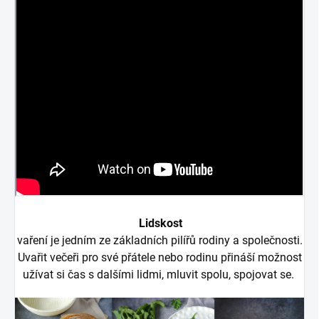
Lidskost
vaření je jedním ze základních pilířů rodiny a společnosti.
Uvařit večeři pro své přátele nebo rodinu přináší možnost
užívat si čas s dalšími lidmi, mluvit spolu, spojovat se.