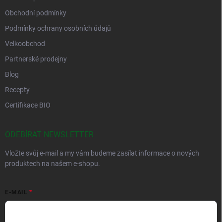
Obchodní podmínky
Podmínky ochrany osobních údajů
Velkoobchod
Partnerské prodejny
Blog
Recepty
Certifikace BIO
ODEBÍRAT NEWSLETTER
Vložte svůj e-mail a my vám budeme zasílat informace o nových
produktech na našem e-shopu.
E-MAIL