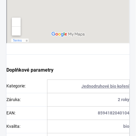
Doplňkové parametry
Kategorie
:
Jednodruhové bio koření
Záruka
:
2 roky
EAN
:
8594182040104
Kvalita
:
bio