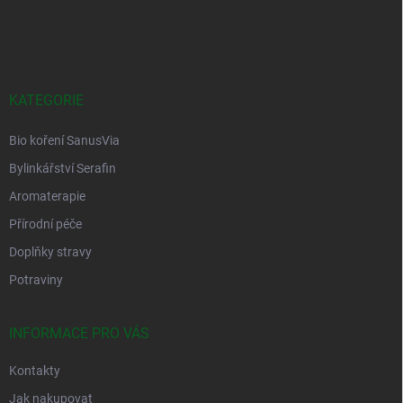
Z
á
p
a
t
í
KATEGORIE
Bio koření SanusVia
Bylinkářství Serafin
Aromaterapie
Přírodní péče
Doplňky stravy
Potraviny
INFORMACE PRO VÁS
Kontakty
Jak nakupovat