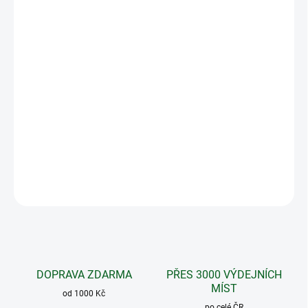
MOŽNOSTI
DORUČENÍ
−
+
Přidat do košíku
Česnek je koření dobře známé po celém světě. Jeho velmi
ostrá chuť se tepelnou úpravou zjemní a dodá pokrmu
neodolatelnou chuť a vůni.
DETAILNÍ INFORMACE
ZEPTAT SE
DOPRAVA ZDARMA
PŘES 3000 VÝDEJNÍCH
MÍST
od 1000 Kč
po celé ČR