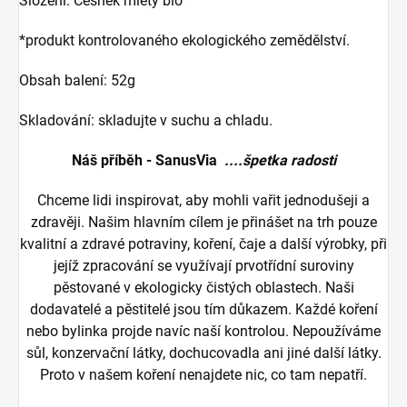
Složení: Česnek mletý bio*
*produkt kontrolovaného ekologického zemědělství.
Obsah balení: 52g
Skladování: skladujte v suchu a chladu.
Náš příběh - SanusVia
....špetka radosti
Chceme lidi inspirovat, aby mohli vařit jednodušeji a
zdravěji. Našim hlavním cílem je přinášet na trh pouze
kvalitní a zdravé potraviny, koření, čaje a další výrobky, při
jejíž zpracování se využívají prvotřídní suroviny
pěstované v ekologicky čistých oblastech. Naši
dodavatelé a pěstitelé jsou tím důkazem. Každé koření
nebo bylinka projde navíc naší kontrolou. Nepoužíváme
sůl, konzervační látky, dochucovadla ani jiné další látky.
Proto v našem koření nenajdete nic, co tam nepatří.