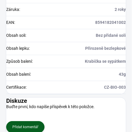
Záruka
:
2 roky
EAN
:
8594182041002
Obsah soli
:
Bez přidané soli
Obsah lepku
:
Přirozeně bezlepkové
Způsob balení
:
Krabička se sypátkem
Obsah balení
:
43g
Certifikace
:
CZ-BIO-003
Diskuze
Buďte první, kdo napíše příspěvek k této položce.
Přidat komentář