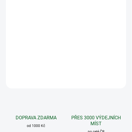
MOŽNOSTI
DORUČENÍ
−
+
Přidat do košíku
Ty nejlepší kousky masa připravují kuchaři celého světa
jako steaky. Byla by velká škoda přebít samotnou chuť
masa směsí z mnoha druhů koření a bylin.
DETAILNÍ INFORMACE
ZEPTAT SE
DOPRAVA ZDARMA
PŘES 3000 VÝDEJNÍCH
MÍST
od 1000 Kč
po celé ČR