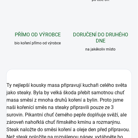
PŘÍMO OD VÝROBCE
DORUČENÍ DO DRUHÉHO
DNE
bio koření přímo od výrobce
na jakékoliv místo
Ty nejlepší kousky masa připravují kuchaři celého světa
jako steaky. Byla by velká škoda přebít samotnou chuť
masa směsí z mnoha druhů koření a bylin. Proto jsme
naši kořenící směs na steaky připravili pouze ze 3
surovin. Pikantní chuť černého pepře doplňuje svěží, ale
zároveň nahořklá chuť římského kmínu a rozmarýnu.
Steak naložte do směsi koření a oleje den před přípravou.
Než steak položíte na rozpálenou pánev, vytáhněte ho