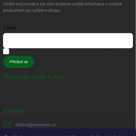
Vložte svůj e-mail a my vám budeme zasílat informace o nových
produktech na našem e-shopu.
E-MAIL
Vložením e-mailu souhlasíte s
podmínkami ochrany osobních údajů
Přihlásit se
PŘIJÍMÁME ONLINE PLATBY
KONTAKT
obchod
@
sanusvia.cz