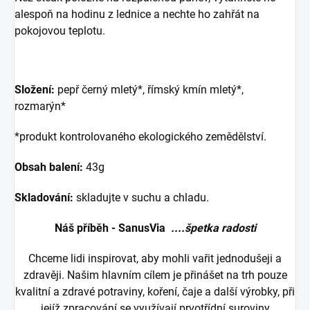
alespoň na hodinu z lednice a nechte ho zahřát na
pokojovou teplotu.
Složení:
pepř černý mletý*, římský kmín mletý*,
rozmarýn*
*produkt kontrolovaného ekologického zemědělství.
Obsah balení:
43g
Skladování:
skladujte v suchu a chladu.
Náš příběh - SanusVia
....špetka radosti
Chceme lidi inspirovat, aby mohli vařit jednodušeji a
zdravěji. Našim hlavním cílem je přinášet na trh pouze
kvalitní a zdravé potraviny, koření, čaje a další výrobky, při
jejíž zpracování se využívají prvotřídní suroviny