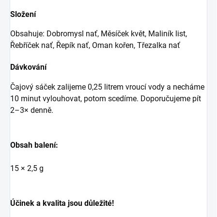
Složení
Obsahuje: Dobromysl nať, Měsíček květ, Maliník list,
Řebříček nať, Řepík nať, Oman kořen, Třezalka nať
Dávkování
Čajový sáček zalijeme 0,25 litrem vroucí vody a necháme
10 minut vylouhovat, potom scedíme. Doporučujeme pít
2–3× denně.
Obsah balení:
15 × 2,5 g
Účinek a kvalita jsou důležité!