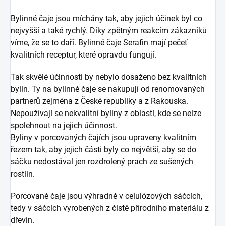
Bylinné čaje jsou míchány tak, aby jejich účinek byl co
nejvyšší a také rychlý. Díky zpětným reakcím zákazníků
víme, že se to daří. Bylinné čaje Serafin mají pečeť
kvalitních receptur, které opravdu fungují.
Tak skvělé účinnosti by nebylo dosaženo bez kvalitních
bylin. Ty na bylinné čaje se nakupují od renomovaných
partnerů zejména z České republiky a z Rakouska.
Nepoužívají se nekvalitní byliny z oblastí, kde se nelze
spolehnout na jejich účinnost.
Byliny v porcovaných čajích jsou upraveny kvalitním
řezem tak, aby jejich části byly co největší, aby se do
sáčku nedostával jen rozdrolený prach ze sušených
rostlin.
Porcované čaje jsou výhradně v celulózových sáčcích,
tedy v sáčcích vyrobených z čistě přírodního materiálu z
dřevin.