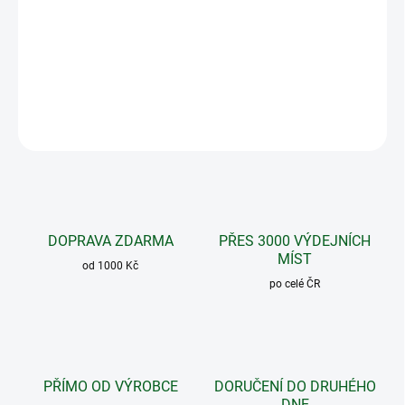
kartonkem pro pohodlnou přípravu. Čaj má originální
recepturu určenou na konkrétní problém. Přispívá ke
fungování žlučníku a jeho zklidnění.
správnému
DETAILNÍ INFORMACE
ZEPTAT SE
DOPRAVA ZDARMA
PŘES 3000 VÝDEJNÍCH
MÍST
od 1000 Kč
po celé ČR
PŘÍMO OD VÝROBCE
DORUČENÍ DO DRUHÉHO
DNE