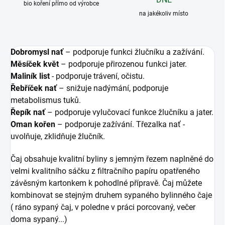
bio koření přímo od výrobce
na jakékoliv místo
Dobromysl nať
– podporuje funkci žlučníku a zažívání.
Měsíček květ
– podporuje přirozenou funkci jater.
Maliník list
- podporuje trávení, očistu.
Řebříček nať
– snižuje nadýmání, podporuje
metabolismus tuků.
Řepík nať
– podporuje vylučovací funkce žlučníku a jater.
Oman kořen
– podporuje zažívání. Třezalka nať -
uvolňuje, zklidňuje žlučník.
Čaj obsahuje kvalitní byliny s jemným řezem naplněné do
velmi kvalitního sáčku z filtračního papíru opatřeného
závěsným kartonkem k pohodlné přípravě. Čaj můžete
kombinovat se stejným druhem sypaného bylinného čaje
( ráno sypaný čaj, v poledne v práci porcovaný, večer
doma sypaný...)