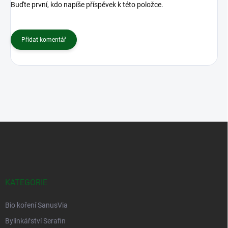
Buďte první, kdo napíše příspěvek k této položce.
Přidat komentář
Z
á
p
a
t
í
KATEGORIE
Bio koření SanusVia
Bylinkářství Serafin