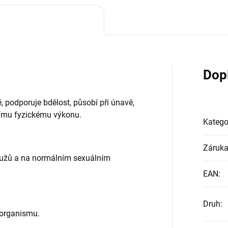
Dop
ě, podporuje bdělost, působí při únavě,
nímu fyzickému výkonu.
Katego
Záruk
 mužů a na normálním sexuálním
EAN
:
Druh
:
 organismu.