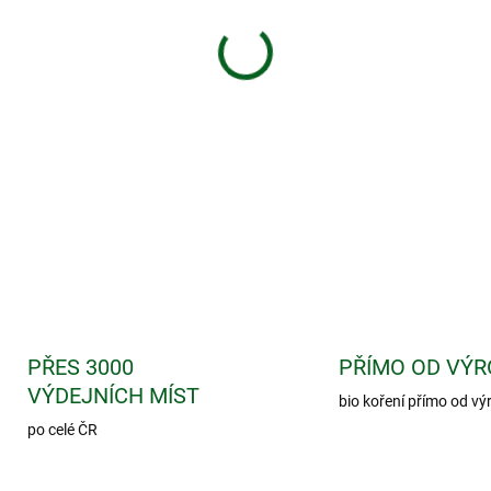
Vysoce kvalitní bylinn ý výt
homeopatickým postupem výro
duševnímu výkonu, normální
DETAILNÍ INFORMACE
PŘES 3000
PŘÍMO OD VÝR
VÝDEJNÍCH MÍST
bio koření přímo od vý
po celé ČR