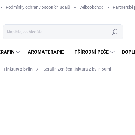
Podmínky ochrany osobních údajů
Velkoobchod
Partnerské 
Hledat
ERAFIN
AROMATERAPIE
PŘÍRODNÍ PÉČE
DOPL
Tinktury z bylin
Serafin Žen-šen tinktura z bylin 50ml
ocení
ZNAČKA:
SERAFIN
139 Kč
/ ks
Měrná
278 Kč / 100 ml
cena:
MOMENTÁLNĚ NEDOSTUP
MOŽNOSTI DORUČENÍ