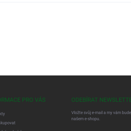
ORMACE PRO VÁS
ODEBÍRAT NEWSLETT
Vložte svůj e-mail a my vám bud
kty
našem e-shopu.
akupovat