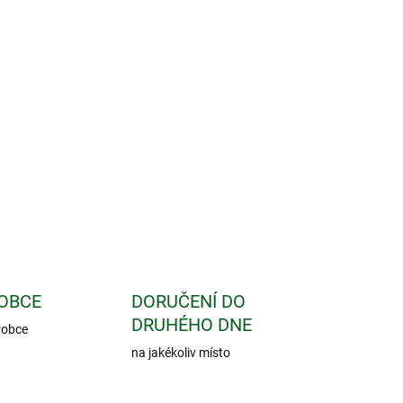
ažek vyrobený z čerstvých bylin speciálním
by, potencovaný D3. Přispívá k celkové vitalitě,
mu krevnímu oběhu a metabolismu sacharidů.
ZEPTAT SE
OBCE
DORUČENÍ DO
DRUHÉHO DNE
robce
na jakékoliv místo