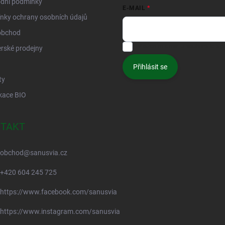
dní podmínky
E-MAIL
nky ochrany osobních údajů
obchod
Vložením e-mailu souhlasíte s
p
rské prodejny
Přihlásit se
ty
ikace BIO
TAKT
obchod
@
sanusvia.cz
+420 604 245 725
https://www.facebook.com/sanusvia
https://www.instagram.com/sanusvia