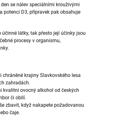
 den se nálev speciálními krouživými
na potenci D3, přípravek pak obsahuje
 účinné látky, tak přesto její účinky jsou
léčebné procesy v organismu,
inky.
asti chráněné krajiny Slavkovského lesa
ch zahradách.
i kvalitní ovocný alkohol od českých
or či obilí.
uše zbavit, když nakapete požadovanou
ebo čaje.