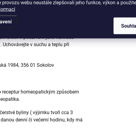
 provozu webu neustále zlepšovali jeho funkce, výkon a použite
formací
t s odpovídajícím bylinným čajem
avení
Souhl
et, těhotné a kojící ženy. Nepřekračujte
ní určen k používání jako náhrada
. Uchovávejte v suchu a teplu při
ovská 1984, 356 01 Sokolov
eho receptur homeopatickým způsobem
meopatika.
rstvé byliny ( výjimku tvoří cca 3
ě danou denní či večerní hodinu, kdy má