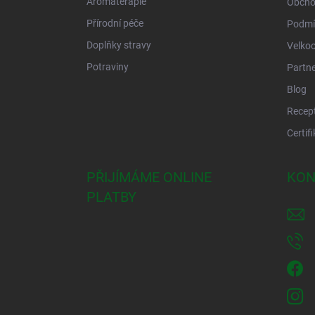
Aromaterapie
Obcho
Přírodní péče
Podmí
Doplňky stravy
Velko
Potraviny
Partne
Blog
Recep
Certif
PŘIJÍMÁME ONLINE
KON
PLATBY