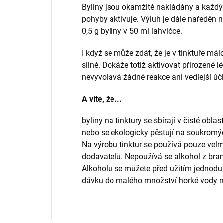
Byliny jsou okamžitě nakládány a každý
pohyby aktivuje. Výluh je dále naředěn 
0,5 g byliny v 50 ml lahvičce.
I když se může zdát, že je v tinktuře málo
silné. Dokáže totiž aktivovat přirozené 
nevyvolává žádné reakce ani vedlejší úč
A víte, že...
byliny na tinktury se sbírají v čisté obl
nebo se ekologicky pěstují na soukromý
Na výrobu tinktur se používá pouze velm
dodavatelů. Nepoužívá se alkohol z bramb
Alkoholu se můžete před užitím jednod
dávku do malého množství horké vody n