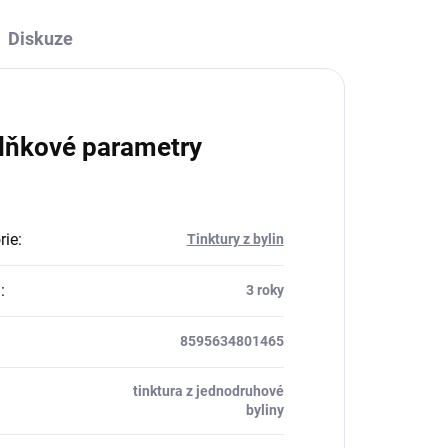
Diskuze
lňkové parametry
rie
:
Tinktury z bylin
a
:
3 roky
8595634801465
tinktura z jednodruhové
byliny