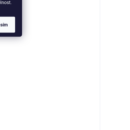
lnost.
asím