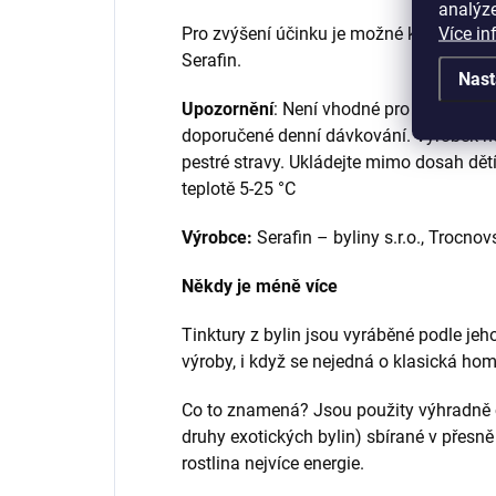
analýze
Více in
Pro zvýšení účinku je možné kombinova
Serafin.
Nast
Upozornění
: Není vhodné pro děti do 3 l
doporučené denní dávkování. Výrobek ne
pestré stravy. Ukládejte mimo dosah dětí
teplotě 5-25 °C
Výrobce:
Serafin – byliny s.r.o., Trocn
Někdy je méně více
Tinktury z bylin jsou vyráběné podle j
výroby, i když se nejedná o klasická ho
Co to znamená? Jsou použity výhradně če
druhy exotických bylin) sbírané v přesn
rostlina nejvíce energie.