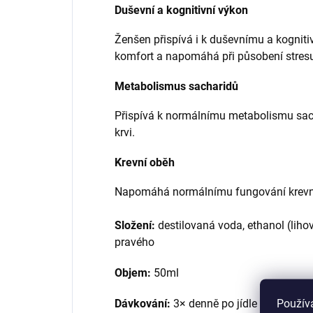
Duševní a kognitivní výkon
Ženšen přispívá i k duševnímu a kognit
komfort a napomáhá při působení stres
Metabolismus sacharidů
Přispívá k normálnímu metabolismu sach
krvi.
Krevní oběh
Napomáhá normálnímu fungování krevn
Složení:
destilovaná voda, ethanol (liho
pravého
Objem:
50ml
Použív
Dávkování:
3× denně po jídle 9 kapek d