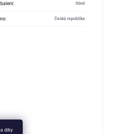
balení
:
50ml
eno
:
Česká republika
a díky