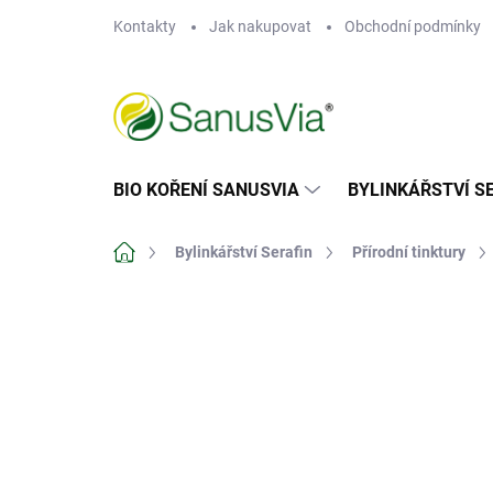
Přejít
Kontakty
Jak nakupovat
Obchodní podmínky
na
obsah
BIO KOŘENÍ SANUSVIA
BYLINKÁŘSTVÍ S
Domů
Bylinkářství Serafin
Přírodní tinktury
Neohodnoceno
Podrobnosti hodn