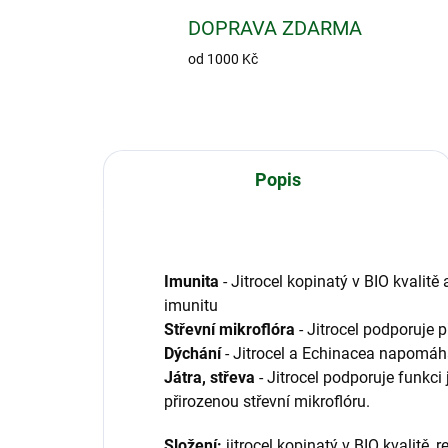
DOPRAVA ZDARMA
od 1000 Kč
Popis
Imunita
- Jitrocel kopinatý v BIO kvalit
imunitu
Střevní mikroflóra
- Jitrocel podporuje p
Dýchání
- Jitrocel a Echinacea napomáh
Játra, střeva
- Jitrocel podporuje funkci j
přirozenou střevní mikroflóru.
Složení:
jitrocel kopinatý v BIO kvalitě, 