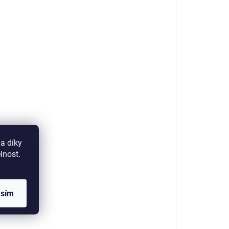
a díky
lnost.
asím