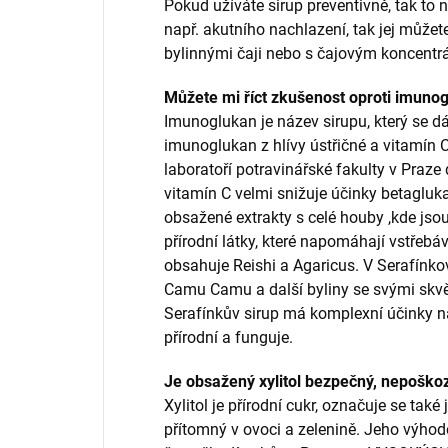
Pokud užíváte sirup preventivně, tak to n
např. akutního nachlazení, tak jej může
bylinnými čaji nebo s čajovým koncentr
Můžete mi říct zkušenost oproti imuno
Imunoglukan je název sirupu, který se d
imunoglukan z hlívy ústřičné a vitamín
laboratoří potravinářské fakulty v Praz
vitamín C velmi snižuje účinky betagluk
obsažené extrakty s celé houby ,kde jsou
přírodní látky, které napomáhají vstřebá
obsahuje Reishi a Agaricus. V Serafínkov
Camu Camu a další byliny se svými skvěl
Serafínkův sirup má komplexní účinky na 
přírodní a funguje.
Je obsažený xylitol bezpečný, nepoškoz
Xylitol je přírodní cukr, označuje se také
přítomný v ovoci a zelenině. Jeho výhodo