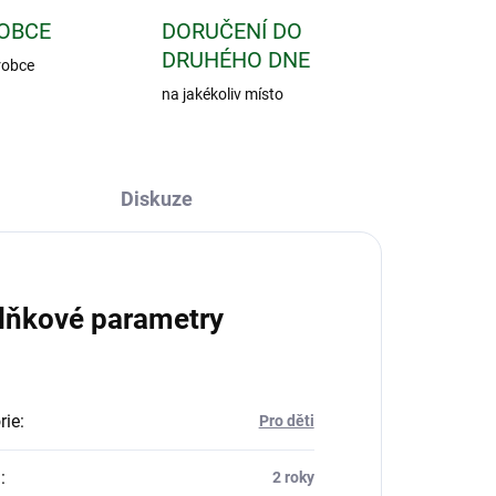
OBCE
DORUČENÍ DO
DRUHÉHO DNE
robce
na jakékoliv místo
Diskuze
lňkové parametry
rie
:
Pro děti
a
:
2 roky