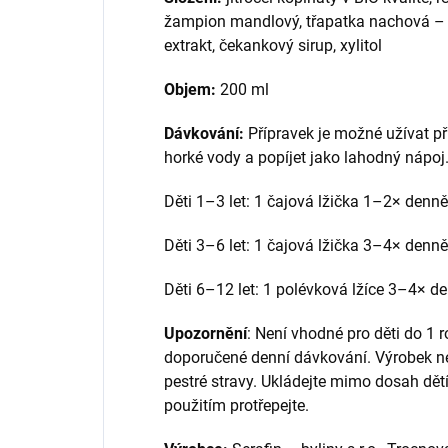
žampion mandlový, třapatka nachová – 
extrakt, čekankový sirup, xylitol
Objem:
200 ml
Dávkování:
Přípravek je možné užívat př
horké vody a popíjet jako lahodný nápoj
Děti 1–3 let: 1 čajová lžička 1–2× denně
Děti 3–6 let: 1 čajová lžička 3–4× denně
Děti 6–12 let: 1 polévková lžíce 3–4× d
Upozornění
: Není vhodné pro děti do 1 r
doporučené denní dávkování. Výrobek ne
pestré stravy. Ukládejte mimo dosah dět
použitím protřepejte.