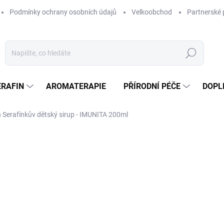
Podmínky ochrany osobních údajů
Velkoobchod
Partnerské 
Hledat
ERAFIN
AROMATERAPIE
PŘÍRODNÍ PÉČE
DOPL
n Serafínkův dětský sirup - IMUNITA 200ml
ocení
ZNAČKA:
SERAFIN
329 Kč
/ ks
Měrná
164,50 Kč / 100 ml
cena:
SKLADEM