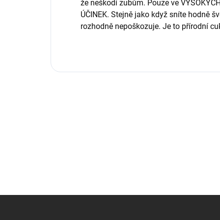
že neškodí zubům. Pouze ve VYSOKÝ
ÚČINEK. Stejně jako když sníte hodně šves
rozhodně nepoškozuje. Je to přírodní cuk
Z
á