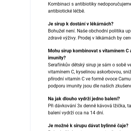
Kombinaci s antibiotiky nedoporučujeme,
antibiotické léčbě.
Je sirup k dostání v lékárnách?
Bohužel není. Naše obchodní politika up
zdravé výživy. Prodej v lékárnách by c
Mohu sirup kombinovat s vitamínem C a
imunity?
Serafínkův dětský sirup je sám o sobě 
vitamínem C, kyselinou askorbovou, sniž
přírodní vitamín C ve formě ovoce Camu
podporu imunity jsou dle našich zkušeno
Na jak dlouho vydrží jedno balení?
Při dávkování 3x denně kávová lžička, ta
balení vydrží cca na 14 dní.
Je možné k sirupu dávat bylinné čaje?