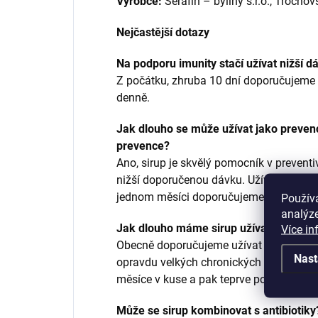
Výrobce:
Serafin – byliny s.r.o., Trocn
Nejčastější dotazy
Na podporu imunity stačí užívat nižší d
Z počátku, zhruba 10 dní doporučujeme 
denně.
Jak dlouho se může užívat jako prevenc
prevence?
Ano, sirup je skvělý pomocník v preventi
nižší doporučenou dávku. Užívání je dlouh
jednom měsíci doporučujeme týden pauz
Použív
analýze
Jak dlouho máme sirup užívat?
Více in
Obecně doporučujeme užívat 1 měsíc, 1 
Nast
opravdu velkých chronických obtíží uží
měsíce v kuse a pak teprve pokračovat v
Může se sirup kombinovat s antibiotiky