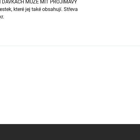
CH DÁVKÁCH MŮŽE MÍT PROJÍMAVÝ
tek, které jej také obsahují. Střeva
r.