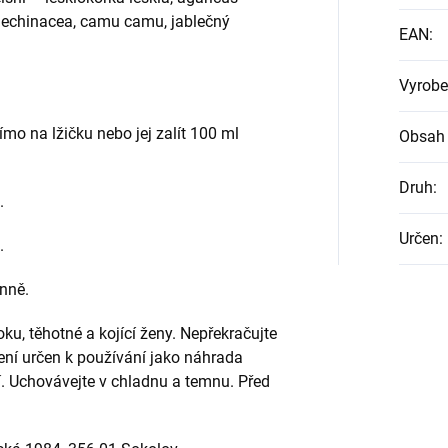
echinacea, camu camu, jablečný
EAN
:
Vyrob
ímo na lžičku nebo jej zalít 100 ml
Obsah 
.
Druh
:
.
Určen
:
.
enně.
oku, těhotné a kojící ženy. Nepřekračujte
ní určen k používání jako náhrada
í. Uchovávejte v chladnu a temnu. Před