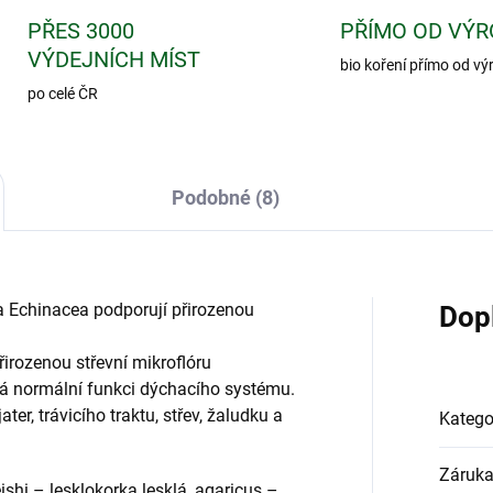
PŘES 3000
PŘÍMO OD VÝR
VÝDEJNÍCH MÍST
bio koření přímo od vý
po celé ČR
Podobné (8)
ě a Echinacea podporují přirozenou
Dop
řirozenou střevní mikroflóru
á normální funkci dýchacího systému.
ater, trávicího traktu, střev, žaludku a
Katego
Záruk
reishi – lesklokorka lesklá, agaricus –