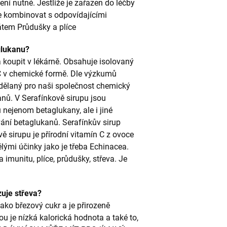
ení nutné. Jestliže je zařazen do léčby
te kombinovat s odpovídajícími
átem Průdušky a plíce
glukanu?
á koupit v lékárně. Obsahuje isolovaný
 C v chemické formě. Dle výzkumů
e dělaný pro naši společnost chemický
anů. V Serafínkově sirupu jsou
 nejenom betaglukany, ale i jiné
vání betaglukanů. Serafínkův sirup
ě sirupu je přírodní vitamín C z ovoce
ými účinky jako je třeba Echinacea.
imunitu, plíce, průdušky, střeva. Je
uje střeva?
 jako březový cukr a je přirozeně
u je nízká kalorická hodnota a také to,