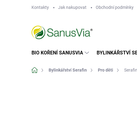
Přejít
Kontakty
Jak nakupovat
Obchodní podmínky
na
obsah
BIO KOŘENÍ SANUSVIA
BYLINKÁŘSTVÍ S
Domů
Bylinkářství Serafin
Pro děti
Serafi
Neohodnoceno
Podrobnosti hodn
DOPORUČUJEME