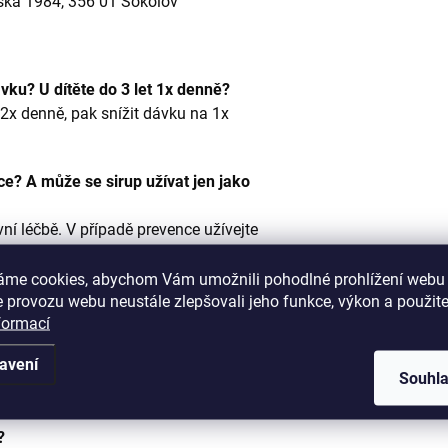
ovská 1984, 356 01 Sokolov
ávku? U dítěte do 3 let 1x denně?
2x denně, pak snížit dávku na 1x
e? A může se sirup užívat jen jako
vní léčbě. V případě prevence užívejte
odobé, třeba i půl roku, s tím, že po
u a pak pokračovat v tomto cyklu.
áme cookies, abychom Vám umožnili pohodlné prohlížení webu 
 provozu webu neustále zlepšovali jeho funkce, výkon a použite
formací
týden pauza a znova. V případě
avení
vejte v zimním a podzimním období 2
Souhl
 cyklu po jenom měsíci.
?