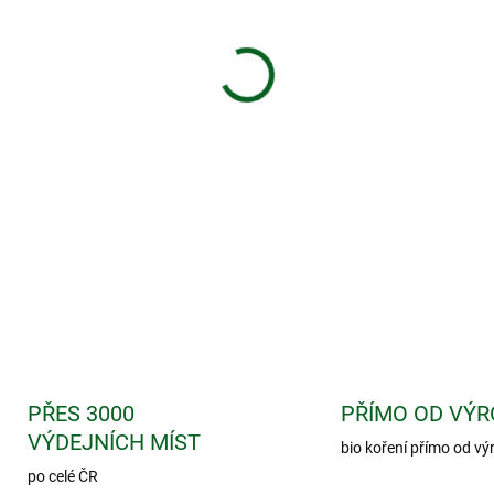
−
+
Speciální bylinná kúra zaměřená
Osvědčená a léty prověřená přír
tělesného problému. Tato bylinn
které společně spolupracují a v
a účinné úlevy přirozenou cesto
DETAILNÍ INFORMACE
PŘES 3000
PŘÍMO OD VÝR
VÝDEJNÍCH MÍST
bio koření přímo od vý
po celé ČR