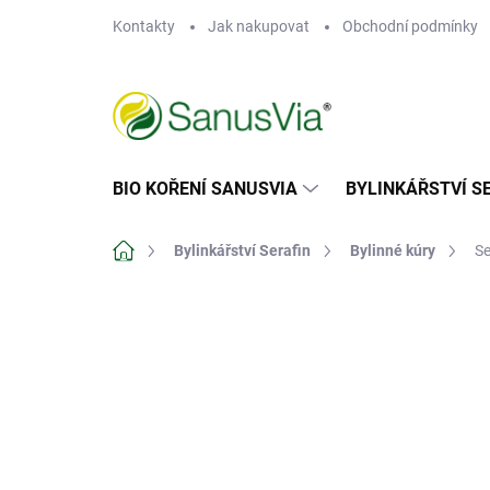
Přejít
Kontakty
Jak nakupovat
Obchodní podmínky
na
obsah
BIO KOŘENÍ SANUSVIA
BYLINKÁŘSTVÍ S
Domů
Bylinkářství Serafin
Bylinné kúry
Se
Neohodnoceno
Podrobnosti hodn