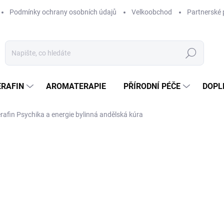
Podmínky ochrany osobních údajů
Velkoobchod
Partnerské 
Hledat
ERAFIN
AROMATERAPIE
PŘÍRODNÍ PÉČE
DOPL
rafin Psychika a energie bylinná andělská kúra
ocení
ZNAČKA:
SERAFIN
1 242 Kč
1 09
Měrná
SKLADEM
cena:
MOŽNOSTI DORUČENÍ