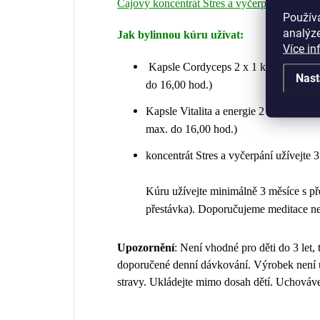
Čajový koncentrát Stres a vyčerpání
Použív
analýze
Jak bylinnou kúru užívat:
Více in
Kapsle Cordyceps 2 x 1 kapsle před jí
Nast
do 16,00 hod.)
Kapsle Vitalita a energie 2 x 1 kapsle 
max. do 16,00 hod.)
koncentrát Stres a vyčerpání užívejte 
Kúru užívejte minimálně 3 měsíce s př
přestávka). Doporučujeme meditace ne
Upozornění
: Není vhodné pro děti do 3 let,
doporučené denní dávkování. Výrobek není u
stravy. Ukládejte mimo dosah dětí. Uchovávej