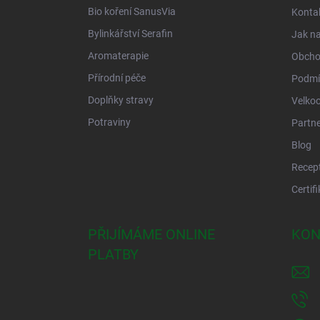
í
Bio koření SanusVia
Konta
Bylinkářství Serafin
Jak n
Aromaterapie
Obcho
Přírodní péče
Podmí
Doplňky stravy
Velko
Potraviny
Partne
Blog
Recep
Certif
PŘIJÍMÁME ONLINE
KON
PLATBY