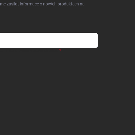
eme zasílat informace o nových produktech na
odmínkami ochrany osobních údajů