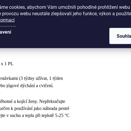
áme cookies, abychom Vám umožnili pohodlné prohlížení webu 
 provozu webu neustále zlepšovali jeho funkce, výkon a použite
formací
dlem, (ideálně 30 minut před jídlem a max.
avení
Souhl
před jídlem, (ideálně 30 minut před jídlem a
3 x 1 PL
estávkami (3 týdny užívat, 1 týden
bo jógové dýchání a cvičení.
 těhotné a kojící ženy. Nepřekračujte
rčen k používání jako náhrada pestré
te v suchu a teplu při teplotě 5-25 °C