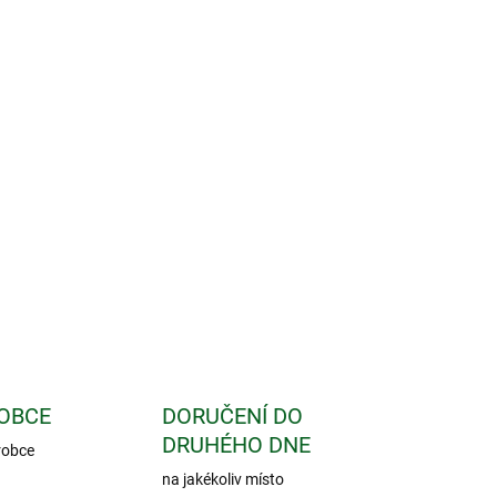
Přidat do košíku
 na normální činnost psychiky a podporu energie.
odní bylinná kúra, navržená k řešení konkrétního
á kúra obsahuje několik čistě přírodních produktů,
zájemně se podporují, čímž umožňují dosáhnout rychlé
u.
Andělská bylinná kúra není dárkově balena!
ZEPTAT SE
OBCE
DORUČENÍ DO
DRUHÉHO DNE
robce
na jakékoliv místo