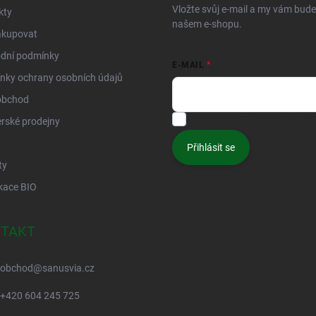
Vložte svůj e-mail a my vám bud
kty
našem e-shopu.
akupovat
dní podmínky
E-MAIL
nky ochrany osobních údajů
obchod
Vložením e-mailu souhlasíte s
p
rské prodejny
Přihlásit se
ty
ikace BIO
TAKT
obchod
@
sanusvia.cz
+420 604 245 725