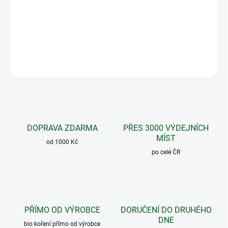
Bylinný čajový koncentrát podporuje p
růdušky, plíce, imunitu a
celkově zklidňuje.
DETAILNÍ INFORMACE
ZEPTAT SE
DOPRAVA ZDARMA
PŘES 3000 VÝDEJNÍCH
MÍST
od 1000 Kč
po celé ČR
PŘÍMO OD VÝROBCE
DORUČENÍ DO DRUHÉHO
DNE
bio koření přímo od výrobce