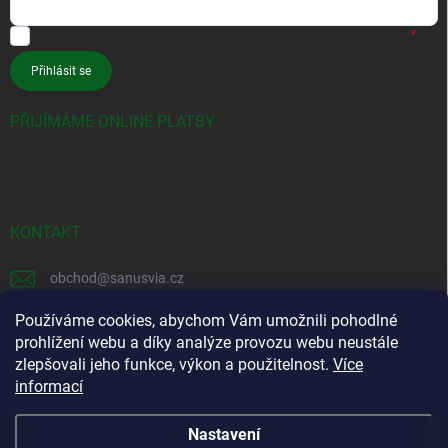
Vložením e-mailu souhlasíte s
podmínkami ochrany osobních údajů
Přihlásit se
PŘIJÍMÁME ONLINE PLATBY
KONTAKT
obchod
@
sanusvia.cz
+420 604 245 725
Používáme cookies, abychom Vám umožnili pohodlné
prohlížení webu a díky analýze provozu webu neustále
https://www.facebook.com/sanusvia
zlepšovali jeho funkce, výkon a použitelnost.
Více
informací
https://www.instagram.com/sanusvia
Nastavení