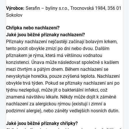
Výrobce:
Serafin – byliny s.r.o., Trocnovská 1984, 356 01
Sokolov
Chřipka nebo nachlazení?
Jaké jsou běžné příznaky nachlazení?
Příznaky nachlazení nejčastěji začínají bolavým krkem,
tento pocit obvykle zmizí po dni nebo dvou. Dalším
příznakem je rýma, která má většinou vodnatou
konzistenci. Únava může následovat společně s kašlem
mezi čtvrtým a pátým dnem. Během nachlazení se
nevyskytuje horečka, pouze zvýšená teplota. Nachlazení
obvykle trvá týden. Pokud se příznaky nachlazení ani po
týdnu nezlepšují, může jít o bakteriální infekci, což
znamená návštěvu lékaře. Někdy může dojít k záměně
nachlazení za alergickou rýmou (existují i zimní a
podzimní alergie), nebo záněty vedlejších nosních dutin.
Jaké jsou běžné příznaky chřipky?