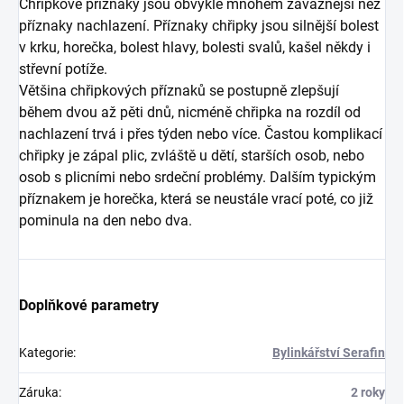
Chřipkové příznaky jsou obvykle mnohem závažnější než
příznaky nachlazení. Příznaky chřipky jsou silnější bolest
v krku, horečka, bolest hlavy, bolesti svalů, kašel někdy i
střevní potíže.
Většina chřipkových příznaků se postupně zlepšují
během dvou až pěti dnů, nicméně chřipka na rozdíl od
nachlazení trvá i přes týden nebo více. Častou komplikací
chřipky je zápal plic, zvláště u dětí, starších osob, nebo
osob s plicními nebo srdeční problémy. Dalším typickým
příznakem je horečka, která se neustále vrací poté, co již
pominula na den nebo dva.
Doplňkové parametry
Kategorie
:
Bylinkářství Serafin
Záruka
:
2 roky