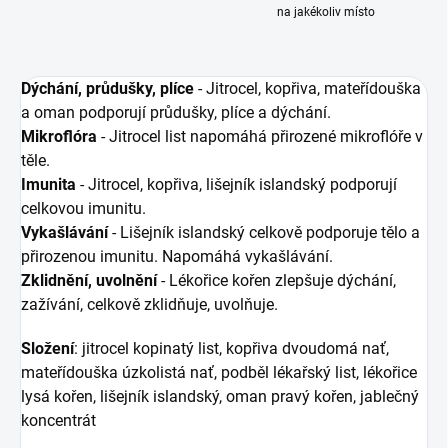
na jakékoliv místo
Dýchání, průdušky, plíce
- Jitrocel, kopřiva, mateřídouška
a oman podporují průdušky, plíce a dýchání.
Mikroflóra
- Jitrocel list napomáhá přirozené mikroflóře v
těle.
Imunita
- Jitrocel, kopřiva, lišejník islandský podporují
celkovou imunitu.
Vykašlávání
- Lišejník islandský celkově podporuje tělo a
přirozenou imunitu. Napomáhá vykašlávání.
Zklidnění, uvolnění
- Lékořice kořen zlepšuje dýchání,
zažívání, celkově zklidňuje, uvolňuje.
Složení
: jitrocel kopinatý list, kopřiva dvoudomá nať,
mateřídouška úzkolistá nať, podběl lékařský list, lékořice
lysá kořen, lišejník islandský, oman pravý kořen, jablečný
koncentrát