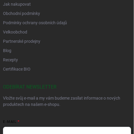
Jak nakupovat
Obchodní podmínky
Podmínky ochrany osobních údajů
Velkoobchod
Partnerské prodejny
Blog
Recepty
Certifikace BIO
ODEBÍRAT NEWSLETTER
Vložte svůj e-mail a my vám budeme zasílat informace o nových
produktech na našem e-shopu.
E-MAIL