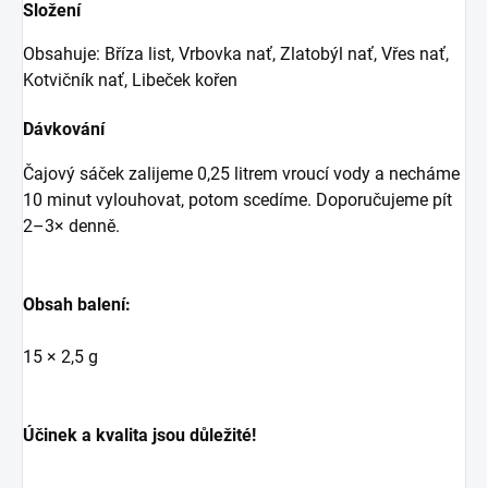
Složení
Obsahuje: Bříza list, Vrbovka nať, Zlatobýl nať, Vřes nať,
Kotvičník nať, Libeček kořen
Dávkování
Čajový sáček zalijeme 0,25 litrem vroucí vody a necháme
10 minut vylouhovat, potom scedíme. Doporučujeme pít
2–3× denně.
Obsah balení:
15 × 2,5 g
Účinek a kvalita jsou důležité!