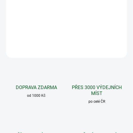
Český kvalitní porcovaný bylinný čaj opatřený závěsným
kartonkem pro pohodlnou přípravu. Čaj má originální
recepturu určenou na konkrétní problém. Podporuje
prostatu, močové ústrojí, pohlavní orgány a vylučování.
DETAILNÍ INFORMACE
ZEPTAT SE
DOPRAVA ZDARMA
PŘES 3000 VÝDEJNÍCH
MÍST
od 1000 Kč
po celé ČR