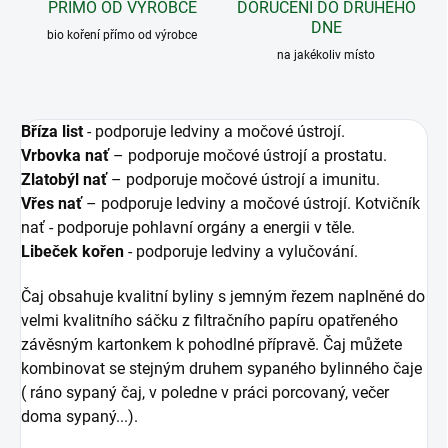
PŘÍMO OD VÝROBCE
DORUČENÍ DO DRUHÉHO
DNE
bio koření přímo od výrobce
na jakékoliv místo
Bříza list
- podporuje ledviny a močové ústrojí.
Vrbovka nať
– podporuje močové ústrojí a prostatu.
Zlatobýl nať
– podporuje močové ústrojí a imunitu.
Vřes nať
– podporuje ledviny a močové ústrojí. Kotvičník
nať - podporuje pohlavní orgány a energii v těle.
Libeček kořen
- podporuje ledviny a vylučování.
Čaj obsahuje kvalitní byliny s jemným řezem naplněné do
velmi kvalitního sáčku z filtračního papíru opatřeného
závěsným kartonkem k pohodlné přípravě. Čaj můžete
kombinovat se stejným druhem sypaného bylinného čaje
( ráno sypaný čaj, v poledne v práci porcovaný, večer
doma sypaný...).