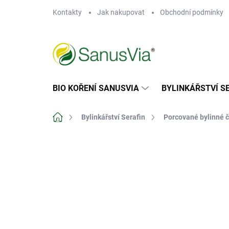
Přejít
Kontakty
Jak nakupovat
Obchodní podmínky
na
obsah
BIO KOŘENÍ SANUSVIA
BYLINKÁŘSTVÍ S
Domů
Bylinkářství Serafin
Porcované bylinné č
Neohodnoceno
Podrobnosti hodn