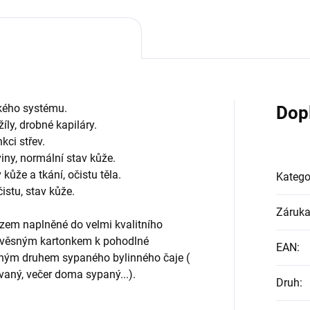
kého systému.
Dop
žíly, drobné kapiláry.
ci střev.
viny, normální stav kůže.
ůže a tkání, očistu těla.
Katego
istu, stav kůže.
Záruk
ezem naplněné do velmi kvalitního
závěsným kartonkem k pohodlné
EAN
:
jným druhem sypaného bylinného čaje (
vaný, večer doma sypaný...).
Druh
: