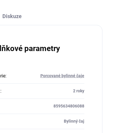
Diskuze
lňkové parametry
rie
:
Porcované bylinné čaje
a
:
2 roky
8595634806088
Bylinný čaj