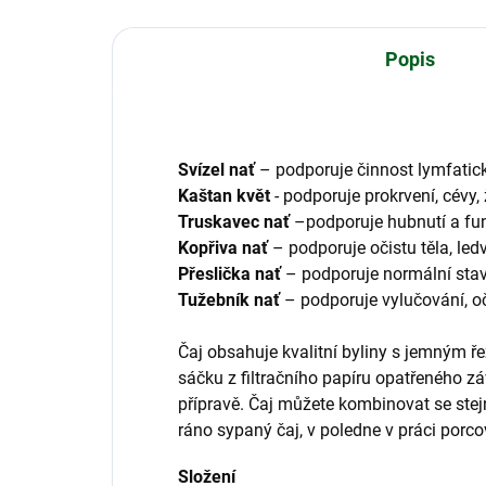
Popis
Svízel nať
– podporuje činnost lymfatic
Kaštan květ
- podporuje prokrvení, cévy, 
Truskavec nať
–podporuje hubnutí a funk
Kopřiva nať
– podporuje očistu těla, led
Přeslička nať
– podporuje normální stav k
Tužebník nať
– podporuje vylučování, oč
Čaj obsahuje kvalitní byliny s jemným ř
sáčku z filtračního papíru opatřeného 
přípravě. Čaj můžete kombinovat se ste
ráno sypaný čaj, v poledne v práci porco
Složení