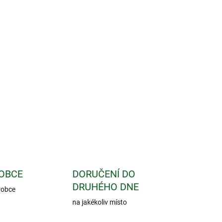
Přidat do košíku
linný čaj opatřený závěsným kartonkem pro
riginální recepturu určenou na konkrétní
ímu fungování lymfatického systému, prokrvení a
že.
ZEPTAT SE
OBCE
DORUČENÍ DO
DRUHÉHO DNE
robce
na jakékoliv místo