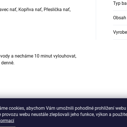
Typ ba
vec nať, Kopřiva nať, Přeslička nať,
Obsah 
Vyrob
í vody a necháme 10 minut vylouhovat,
 denně.
áme cookies, abychom Vám umožnili pohodlné prohlížení webu 
 provozu webu neustále zlepšovali jeho funkce, výkon a použite
formací