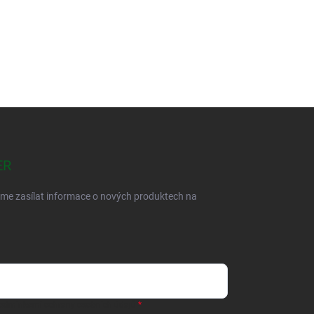
ER
eme zasílat informace o nových produktech na
odmínkami ochrany osobních údajů