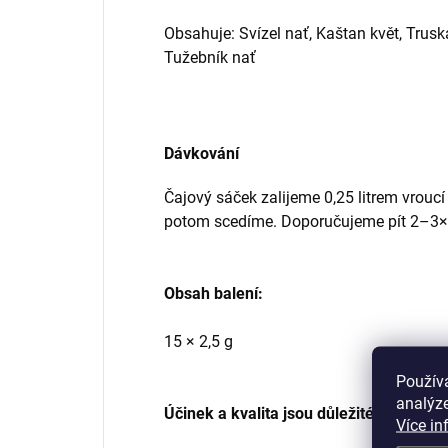
Obsahuje: Svízel nať, Kaštan květ, Truska
Tužebník nať
Dávkování
Čajový sáček zalijeme 0,25 litrem vrouc
potom scedíme. Doporučujeme pít 2–3×
Obsah balení:
15 × 2,5 g
Použív
analýze
Účinek a kvalita jsou důležité!
Více in