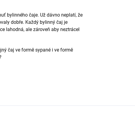
huť bylinného čaje. Už dávno neplatí, že
valy dobře. Každý bylinný čaj je
íce lahodná, ale zároveň aby neztrácel
ejný čaj ve formě sypané i ve formě
?