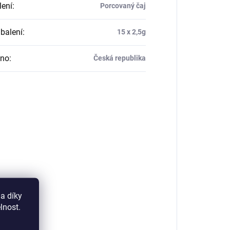
lení
:
Porcovaný čaj
balení
:
15 x 2,5g
eno
:
Česká republika
a díky
lnost.