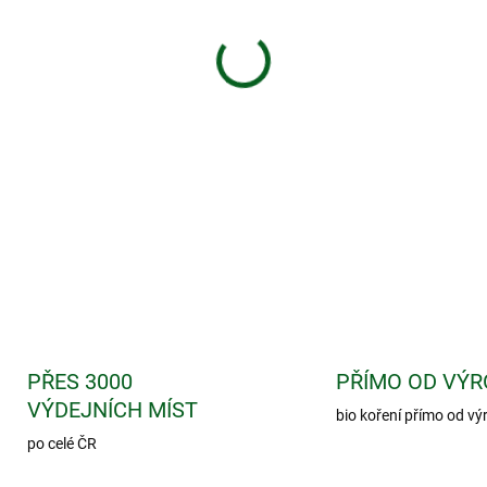
−
+
Český kvalitní porcovaný by
pohodlnou přípravu. Čaj má o
problém. Přispívá k normáln
k přirozenému stavu cév a ků
DETAILNÍ INFORMACE
PŘES 3000
PŘÍMO OD VÝR
VÝDEJNÍCH MÍST
bio koření přímo od vý
po celé ČR