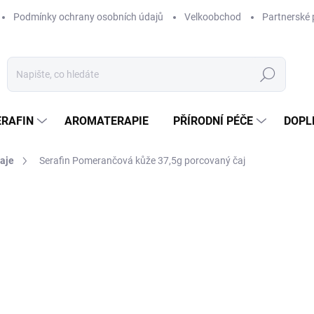
Podmínky ochrany osobních údajů
Velkoobchod
Partnerské 
Hledat
ERAFIN
AROMATERAPIE
PŘÍRODNÍ PÉČE
DOPL
aje
Serafin Pomerančová kůže 37,5g porcovaný čaj
ocení
ZNAČKA:
SERAFIN
77 Kč
/ ks
Měrná
SKLADEM
cena:
MOŽNOSTI DORUČENÍ