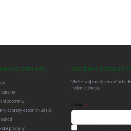
ORMACE PRO VÁS
ODEBÍRAT NEWSLETT
Vložte svůj e-mail a my vám bud
kty
našem e-shopu.
akupovat
dní podmínky
E-MAIL
nky ochrany osobních údajů
obchod
Vložením e-mailu souhlasíte s
p
rské prodejny