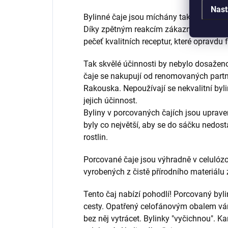
Nast
Bylinné čaje jsou míchány tak, aby jejich
Díky zpětným reakcím zákazníků víme, že 
pečeť kvalitních receptur, které opravdu 
Tak skvělé účinnosti by nebylo dosaženo 
čaje se nakupují od renomovaných partn
Rakouska. Nepoužívají se nekvalitní byli
jejich účinnost.
Byliny v porcovaných čajích jsou upraven
byly co největší, aby se do sáčku nedos
rostlin.
Porcované čaje jsou výhradně v celulózo
vyrobených z čistě přírodního materiálu 
Tento čaj nabízí pohodlí! Porcovaný byli
cesty. Opatřený celofánovým obalem vám 
bez něj vytrácet. Bylinky "vyčichnou". K