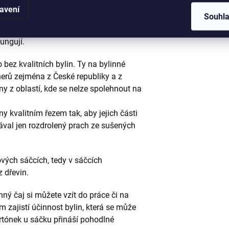
avení
Souhl
 účinek byl co nejvyšší a také rychlý.
se to daří. Bylinné čaje Serafin mají
fungují.
bez kvalitních bylin. Ty na bylinné
erů zejména z České republiky a z
ny z oblastí, kde se nelze spolehnout na
y kvalitním řezem tak, aby jejich části
tával jen rozdrolený prach ze sušených
vých sáčcích, tedy v sáčcích
z dřevin.
nný čaj si můžete vzít do práce či na
zajistí účinnost bylin, která se může
artónek u sáčku přináší pohodlné