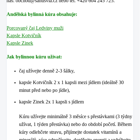
nás: obchod@sanusvia.cz nebo tel. +420 604 245 725.
Andělská bylinná kúra obsahuje:
Porcovaný čaj Ledviny muži
Kapsle Kotvičník
Kapsle Zinek
Jak bylinnou kúru užívat:
čaj užívejte denně 2-3 šálky,
kapsle Kotvičník 2 x 1 kapsli mezi jídlem (ideálně 30
minut před nebo po jídle),
kapsle Zinek 2x 1 kapsli s jídlem
Kúru užívejte minimálně 3 měsíce s přestávkami (3 týdny
užívat, 1 týden přestávka) nebo do období početí.
Během
kúry odlehčete stravu, přijímejte dostatek vitamínů a
minerálů, více odpočívejte, doplňujte energii a vyhýbejte