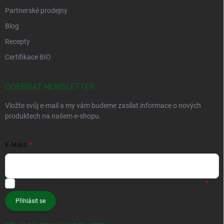
Partnerské prodejny
Blog
Recepty
Certifikace BIO
ODEBÍRAT NEWSLETTER
Vložte svůj e-mail a my vám budeme zasílat informace o nových
produktech na našem e-shopu.
E-MAIL
Vložením e-mailu souhlasíte s
podmínkami ochrany osobních údajů
Přihlásit se