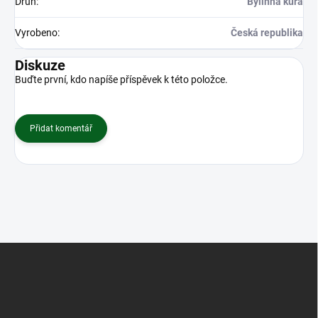
Druh
:
Bylinná kúra
Vyrobeno
:
Česká republika
Diskuze
Buďte první, kdo napíše příspěvek k této položce.
Přidat komentář
Z
á
p
a
t