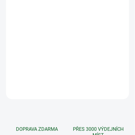
Speciální bylinná kúra zaměřená na podporu
přirozeného
početí.
Osvědčená a léty prověřená přírodní bylinná kúra, navržená k
řešení konkrétního tělesného problému. Tato bylinná kúra
obsahuje několik čistě přírodních produktů, které společně
spolupracují a vzájemně se podporují, čímž umožňují dosáhnout
rychlé a účinné úlevy přirozenou cestou.
Andělská bylinná kúra není dárkově balena!
DETAILNÍ INFORMACE
ZEPTAT SE
DOPRAVA ZDARMA
PŘES 3000 VÝDEJNÍCH