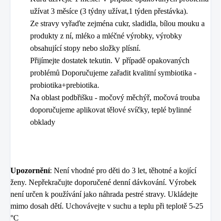
užívat 3 měsíce (3 týdny užívat,1 týden přestávka).
Ze stravy vyřaďte zejména cukr, sladidla, bílou mouku a
produkty z ní, mléko a mléčné výrobky, výrobky
obsahující stopy nebo složky plísní.
Přijímejte dostatek tekutin. V případě opakovaných
problémů Doporučujeme zařadit kvalitní symbiotika -
probiotika+prebiotika.
Na oblast podbřišku - močový měchýř, močová trouba
doporučujeme aplikovat tělové svíčky, teplé bylinné
obklady
Upozornění
: Není vhodné pro děti do 3 let, těhotné a kojící
ženy. Nepřekračujte doporučené denní dávkování. Výrobek
není určen k používání jako náhrada pestré stravy. Ukládejte
mimo dosah dětí. Uchovávejte v suchu a teplu při teplotě 5-25
°C