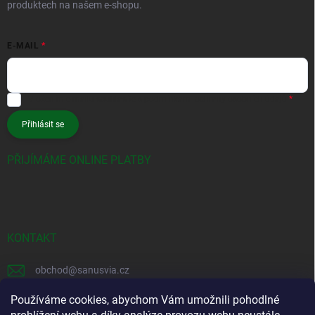
produktech na našem e-shopu.
E-MAIL
Vložením e-mailu souhlasíte s
podmínkami ochrany osobních údajů
Přihlásit se
PŘIJÍMÁME ONLINE PLATBY
KONTAKT
obchod
@
sanusvia.cz
+420 604 245 725
Používáme cookies, abychom Vám umožnili pohodlné