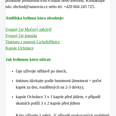
poradíme prostřednictvím e-mailu nebo telefonu. Kontaktujte
nás: obchod@sanusvia.cz nebo tel. +420 604 245 725.
Andělská bylinná kúra obsahuje:
Sypaný čaj Močový měchýř
Sypaný čaj Imunita
Tinkturu z pupenů Lichořeřišnice
Kapsle Ochránce
Jak bylinnou kúru užívat:
čaje užívejte střídavě po dnech,
tinkturu dávkujte podle hmotnosti (hmotnost = počet
kapek za den, rozdělených na 2-3 dávky),
kapsle Ochránce 3 x 1 kapsle před jídlem, v případě
akutních potíží 3 x 2 kapsle před jídlem
Kúru užívejte 1 měsíc. V případě opakovaných problémů