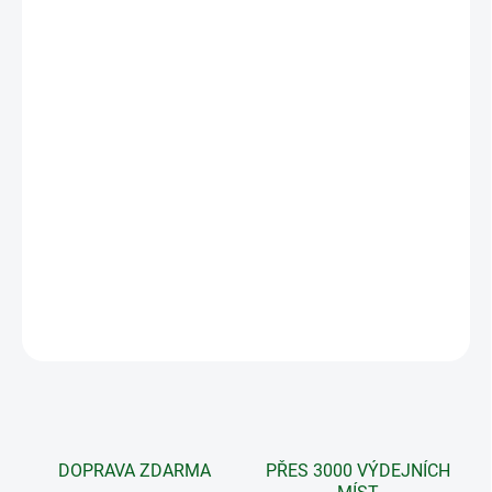
Speciální bylinná kúra zaměřená na
mikrobiologickou
rovnováhu v těle ženy.
Osvědčená a léty prověřená přírodní bylinná kúra, navržená k
řešení konkrétního tělesného problému. Tato bylinná kúra
obsahuje několik čistě přírodních produktů, které společně
spolupracují a vzájemně se podporují, čímž umožňují dosáhnout
rychlé a účinné úlevy přirozenou cestou.
Andělská bylinná kúra není dárkově balena!
DETAILNÍ INFORMACE
ZEPTAT SE
DOPRAVA ZDARMA
PŘES 3000 VÝDEJNÍCH