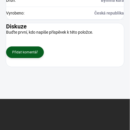
Druh
:
Bylinná kúra
Vyrobeno
:
Česká republika
Diskuze
Buďte první, kdo napíše příspěvek k této položce.
Přidat komentář
Z
á
p
a
t