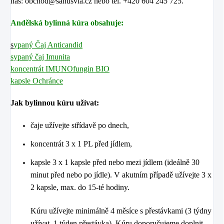
nás: obchod@sanusvia.cz nebo tel. +420 604 245 725.
Andělská bylinná kúra obsahuje:
s
ypaný Čaj Anticandid
sypaný čaj Imunita
koncentrát IMUNOfungin BIO
kapsle Ochránce
Jak bylinnou kúru užívat:
čaje užívejte střídavě po dnech,
koncentrát 3 x 1 PL před jídlem,
kapsle 3 x 1 kapsle před nebo mezi jídlem (ideálně 30
minut před nebo po jídle). V akutním případě užívejte 3 x
2 kapsle, max. do 15-té hodiny.
Kúru užívejte minimálně 4 měsíce s přestávkami (3 týdny
užívat, 1 týden přestávka). Kúru doporučujeme doplnit