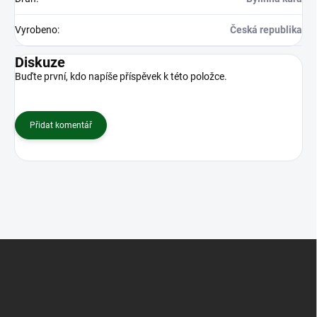
Vyrobeno
:
Česká republika
Diskuze
Buďte první, kdo napíše příspěvek k této položce.
Přidat komentář
Z
á
p
a
t