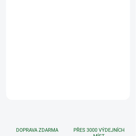
Speciální bylinná kúra zaměřená na
normální vaginální
mikroflóru.
Osvědčená a léty prověřená přírodní bylinná kúra, navržená k
řešení konkrétního tělesného problému. Tato bylinná kúra
obsahuje několik čistě přírodních produktů, které společně
spolupracují a vzájemně se podporují, čímž umožňují dosáhnout
rychlé a účinné úlevy přirozenou cestou.
Andělská bylinná kúra není dárkově balena!
DETAILNÍ INFORMACE
ZEPTAT SE
DOPRAVA ZDARMA
PŘES 3000 VÝDEJNÍCH