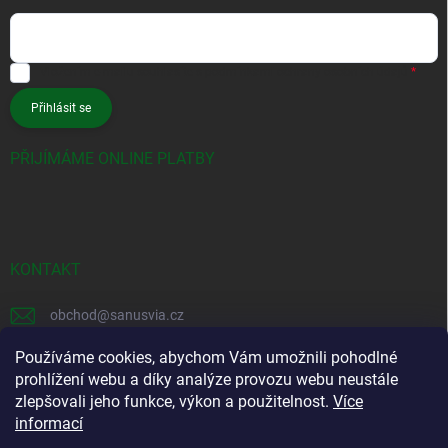
Vložením e-mailu souhlasíte s
podmínkami ochrany osobních údajů
Přihlásit se
PŘIJÍMÁME ONLINE PLATBY
KONTAKT
obchod
@
sanusvia.cz
+420 604 245 725
Používáme cookies, abychom Vám umožnili pohodlné
prohlížení webu a díky analýze provozu webu neustále
https://www.facebook.com/sanusvia
zlepšovali jeho funkce, výkon a použitelnost.
Více
informací
https://www.instagram.com/sanusvia