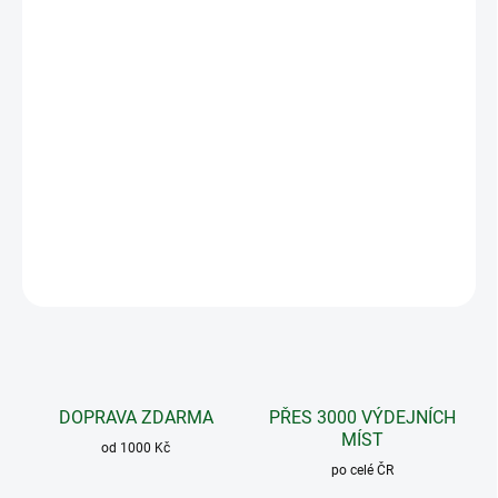
MOŽNOSTI
DORUČENÍ
−
+
Přidat do košíku
Pokud máte rádi pikantní kořenící směsi a dipy a ještě jste
nevyzkoušeli Harissu, nyní je ten správný čas.
DETAILNÍ INFORMACE
ZEPTAT SE
DOPRAVA ZDARMA
PŘES 3000 VÝDEJNÍCH
MÍST
od 1000 Kč
po celé ČR