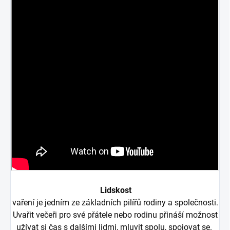
Lidskost
vaření je jedním ze základních pilířů rodiny a společnosti.
Uvařit večeři pro své přátele nebo rodinu přináší možnost
užívat si čas s dalšími lidmi, mluvit spolu, spojovat se.