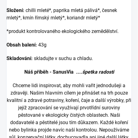
Složení:
chilli mleté*, paprika mletá pálivá*, česnek
mletý*, kmín římský mletý*, koriandr mletý*
*produkt kontrolovaného ekologického zemědělství.
Obsah balení:
43g
Skladování:
skladujte v suchu a chladu.
Náš příběh - SanusVia
....špetka radosti
Chceme lidi inspirovat, aby mohli vařit jednodušeji a
zdravěji. Našim hlavním cílem je přinášet na trh pouze
kvalitní a zdravé potraviny, koření, čaje a další výrobky, při
jejíž zpracování se využívají prvotřídní suroviny
pěstované v ekologicky čistých oblastech. Naši
dodavatelé a pěstitelé jsou tím důkazem. Každé koření
nebo bylinka projde navíc naší kontrolou. Nepoužíváme
sůl, konzervační látky, dochucovadla ani jiné další látky.