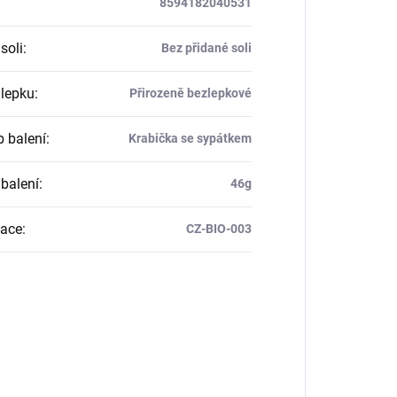
8594182040531
soli
:
Bez přidané soli
lepku
:
Přirozeně bezlepkové
 balení
:
Krabička se sypátkem
balení
:
46g
kace
:
CZ-BIO-003