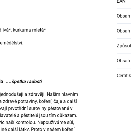
EAN
:
Obsah 
álivá*, kurkuma mletá*
Obsah 
emědělství.
Způsob
Obsah 
Certifi
ia
....špetka radosti
t jednodušeji a zdravěji. Našim hlavním
a zdravé potraviny, koření, čaje a další
ívají prvotřídní suroviny pěstované v
davatelé a pěstitelé jsou tím důkazem.
víc naší kontrolou. Nepoužíváme sůl,
iné další látky. Proto v našem koření