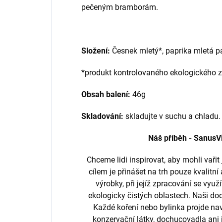
pečeným bramborám.
Složení:
Česnek mletý*, paprika mletá p
*produkt kontrolovaného ekologického z
Obsah balení:
46g
Skladování:
skladujte v suchu a chladu.
Náš příběh - SanusV
Chceme lidi inspirovat, aby mohli vaři
cílem je přinášet na trh pouze kvalitní 
výrobky, při jejíž zpracování se využ
ekologicky čistých oblastech. Naši do
Každé koření nebo bylinka projde na
konzervační látky, dochucovadla ani j