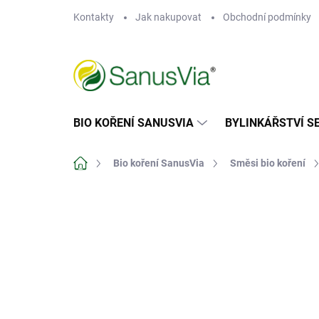
Přejít
Kontakty
Jak nakupovat
Obchodní podmínky
na
obsah
BIO KOŘENÍ SANUSVIA
BYLINKÁŘSTVÍ S
Domů
Bio koření SanusVia
Směsi bio koření
Neohodnoceno
Podrobnosti hodn