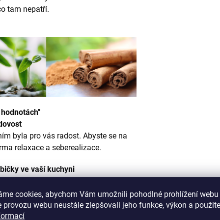
co tam nepatří.
 hodnotách"
dovost
ním byla pro vás radost. Abyste se na
 forma relaxace a seberealizace.
bičky ve vaší kuchyni
áme cookies, abychom Vám umožnili pohodlné prohlížení webu 
 provozu webu neustále zlepšovali jeho funkce, výkon a použite
formací