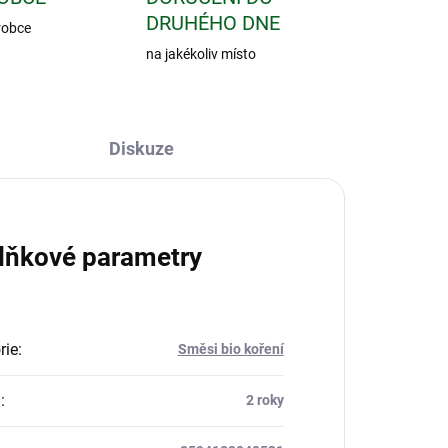
DRUHÉHO DNE
robce
na jakékoliv místo
Diskuze
lňkové parametry
rie
:
Směsi bio koření
a
:
2 roky