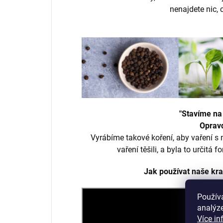
nenajdete nic, 
"Stavíme na
Oprav
Vyrábíme takové koření, aby vaření s 
vaření těšili, a byla to určitá
Jak používat naše kra
Použív
analýze
Více in