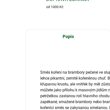
od 1000 Kč
Popis
Směs koření na brambory pečené ve slup
lehce pikantní, zemitě kořeněnou chuť.
křupavou krustu, ale vnitřek by měl zůsta
můžete jako přílohu k masovým jídlům 
petrželkou zastanou roli hlavního chodu
zapékané, smažené brambory nebo bram
kořenící směs se zakysanou smetanou. D