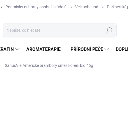
Podmínky ochrany osobních údajů
Velkoobchod
Partnerské 
Hledat
ERAFIN
AROMATERAPIE
PŘÍRODNÍ PÉČE
DOPL
SanusVia Americké brambory směs koření bio 46g
ocení
ZNAČKA:
SANUSVIA
89 Kč
/ ks
Měrná
193,48 Kč / 100 g
cena:
MOMENTÁLNĚ NEDOSTUP
MOŽNOSTI DORUČENÍ