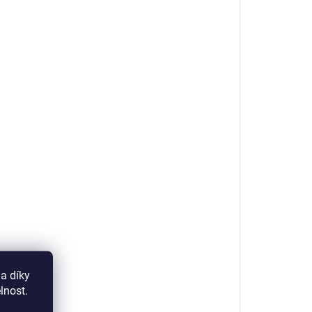
a díky
lnost.