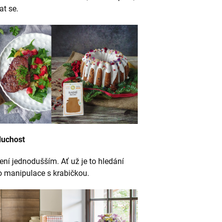
at se.
uchost
ření jednodušším. Ať už je to hledání
o manipulace s krabičkou.