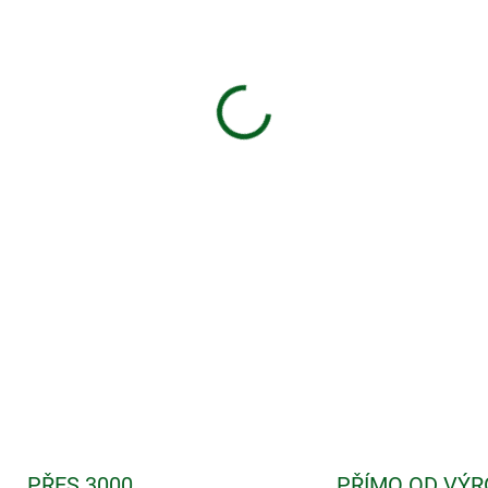
Směs koření na brambory peč
lehce pikantní, zemitě kořen
křupavou krustu, ale vnitřek 
DETAILNÍ INFORMACE
PŘES 3000
PŘÍMO OD VÝR