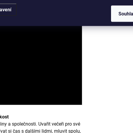
avení
Souhl
kost
diny a společnosti. Uvařit večeři pro své
at si čas s dalšími lidmi, mluvit spolu,