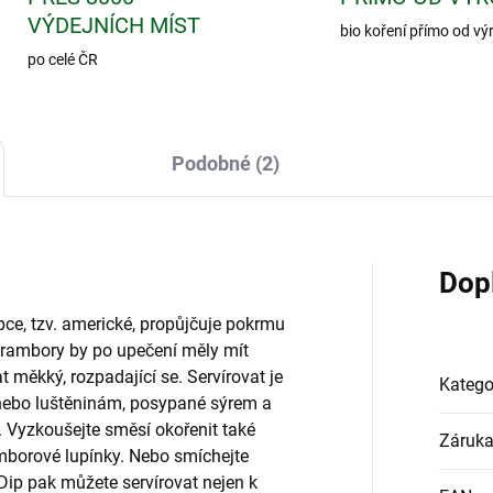
VÝDEJNÍCH MÍST
bio koření přímo od vý
po celé ČR
Podobné (2)
Dop
ce, tzv. americké, propůjčuje pokrmu
 Brambory by po upečení měly mít
t měkký, rozpadající se. Servírovat je
Katego
nebo luštěninám, posypané sýrem a
. Vyzkoušejte směsí okořenit také
Záruk
borové lupínky. Nebo smíchejte
ip pak můžete servírovat nejen k