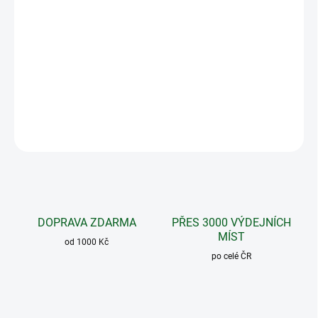
Prodchněte své vlasy zářivou hnědou se skořicovým
dotekem. Khadi rostlinná barva na vlasy Střední
hnědá barví vlasy hřejivým, skořicově středně hnědým
odstínem.
DETAILNÍ INFORMACE
ZEPTAT SE
DOPRAVA ZDARMA
PŘES 3000 VÝDEJNÍCH
MÍST
od 1000 Kč
po celé ČR