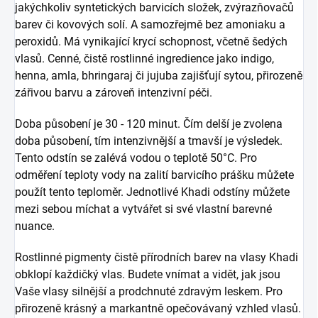
jakýchkoliv syntetických barvicích složek, zvýrazňovačů
barev či kovových solí. A samozřejmě bez amoniaku a
peroxidů. Má vynikající krycí schopnost, včetně šedých
vlasů. Cenné, čistě rostlinné ingredience jako indigo,
henna, amla, bhringaraj či jujuba zajišťují sytou, přirozeně
zářivou barvu a zároveň intenzivní péči.
Doba působení je 30 - 120 minut. Čím delší je zvolena
doba působení, tím intenzivnější a tmavší je výsledek.
Tento odstín se zalévá vodou o teplotě 50°C. Pro
odměření teploty vody na zalití barvicího prášku můžete
použít tento teploměr. Jednotlivé Khadi odstíny můžete
mezi sebou míchat a vytvářet si své vlastní barevné
nuance.
Rostlinné pigmenty čistě přírodních barev na vlasy Khadi
obklopí každičký vlas. Budete vnímat a vidět, jak jsou
Vaše vlasy silnější a prodchnuté zdravým leskem. Pro
přirozeně krásný a markantně opečovávaný vzhled vlasů.