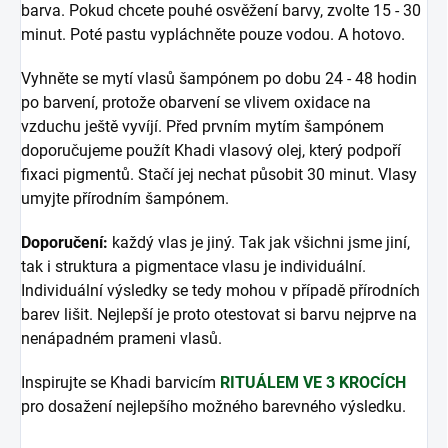
barva. Pokud chcete pouhé osvěžení barvy, zvolte 15 - 30
minut. Poté pastu vypláchněte pouze vodou. A hotovo.
Vyhněte se mytí vlasů šampónem po dobu 24 - 48 hodin
po barvení, protože obarvení se vlivem oxidace na
vzduchu ještě vyvíjí. Před prvním mytím šampónem
doporučujeme použít Khadi vlasový olej, který podpoří
fixaci pigmentů. Stačí jej nechat působit 30 minut. Vlasy
umyjte přírodním šampónem.
Doporučení:
každý vlas je jiný. Tak jak všichni jsme jiní,
tak i struktura a pigmentace vlasu je individuální.
Individuální výsledky se tedy mohou v případě přírodních
barev lišit. Nejlepší je proto otestovat si barvu nejprve na
nenápadném prameni vlasů.
Inspirujte se Khadi barvicím
RITUÁLEM VE 3 KROCÍCH
pro dosažení nejlepšího možného barevného výsledku.