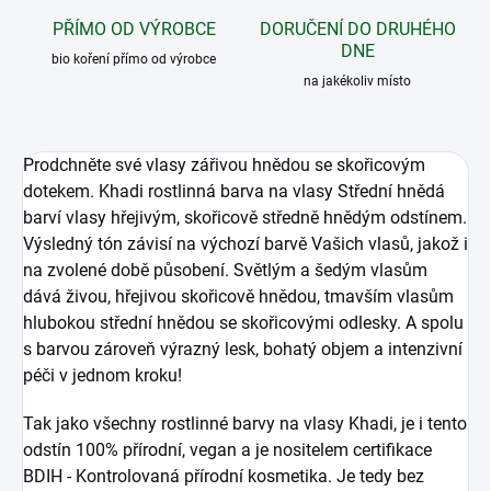
PŘÍMO OD VÝROBCE
DORUČENÍ DO DRUHÉHO
DNE
bio koření přímo od výrobce
na jakékoliv místo
Prodchněte své vlasy zářivou hnědou se skořicovým
dotekem. Khadi rostlinná barva na vlasy Střední hnědá
barví vlasy hřejivým, skořicově středně hnědým odstínem.
Výsledný tón závisí na výchozí barvě Vašich vlasů, jakož i
na zvolené době působení. Světlým a šedým vlasům
dává živou, hřejivou skořicově hnědou, tmavším vlasům
hlubokou střední hnědou se skořicovými odlesky. A spolu
s barvou zároveň výrazný lesk, bohatý objem a intenzivní
péči v jednom kroku!
Tak jako všechny rostlinné barvy na vlasy Khadi, je i tento
odstín 100% přírodní, vegan a je nositelem certifikace
BDIH - Kontrolovaná přírodní kosmetika. Je tedy bez