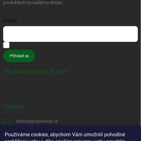
produktech na našem e-shopu.
E-MAIL
Vložením e-mailu souhlasíte s
podmínkami ochrany osobních údajů
Přihlásit se
PŘIJÍMÁME ONLINE PLATBY
KONTAKT
obchod
@
sanusvia.cz
+420 604 245 725
Používáme cookies, abychom Vám umožnili pohodlné