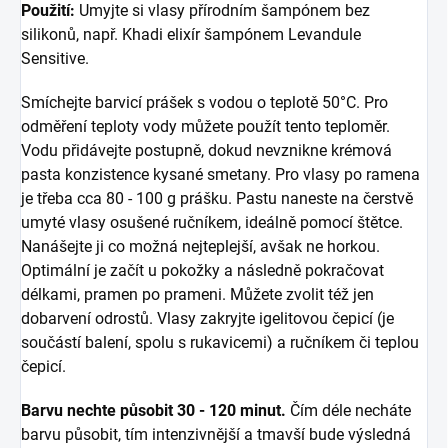
Použití:
Umyjte si vlasy přírodním šampónem bez
silikonů, např. Khadi elixír šampónem Levandule
Sensitive.
Smíchejte barvicí prášek s vodou o teplotě 50°C. Pro
odměření teploty vody můžete použít tento teploměr.
Vodu přidávejte postupně, dokud nevznikne krémová
pasta konzistence kysané smetany. Pro vlasy po ramena
je třeba cca 80 - 100 g prášku. Pastu naneste na čerstvě
umyté vlasy osušené ručníkem, ideálně pomocí štětce.
Nanášejte ji co možná nejteplejší, avšak ne horkou.
Optimální je začít u pokožky a následně pokračovat
délkami, pramen po prameni. Můžete zvolit též jen
dobarvení odrostů. Vlasy zakryjte igelitovou čepicí (je
součástí balení, spolu s rukavicemi) a ručníkem či teplou
čepicí.
Barvu nechte působit 30 - 120 minut.
Čím déle necháte
barvu působit, tím intenzivnější a tmavší bude výsledná