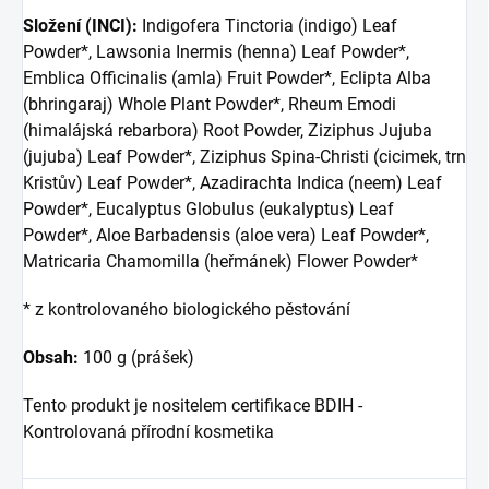
Složení (INCI):
Indigofera Tinctoria (indigo) Leaf
Powder*, Lawsonia Inermis (henna) Leaf Powder*,
Emblica Officinalis (amla) Fruit Powder*, Eclipta Alba
(bhringaraj) Whole Plant Powder*, Rheum Emodi
(himalájská rebarbora) Root Powder, Ziziphus Jujuba
(jujuba) Leaf Powder*, Ziziphus Spina-Christi (cicimek, trn
Kristův) Leaf Powder*, Azadirachta Indica (neem) Leaf
Powder*, Eucalyptus Globulus (eukalyptus) Leaf
Powder*, Aloe Barbadensis (aloe vera) Leaf Powder*,
Matricaria Chamomilla (heřmánek) Flower Powder*
* z kontrolovaného biologického pěstování
Obsah:
100 g (prášek)
Tento produkt je nositelem certifikace BDIH -
Kontrolovaná přírodní kosmetika