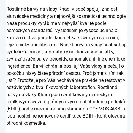
Rostlinné barvy na vlasy Khadi v sobě spojují znalosti
ajurvédské medicíny a nejnovější kosmetické technologie.
Naše produkty vyrábíme v nejvyšší kvalitě podle
německých standardů. Výsledkem je vysoce účinná a
zároveň citlivá přírodní kosmetika s cenným složením,
jejíž účinky pocítíte sami. Naše barvy na vlasy neobsahují
syntetické barvicí, aromatické ani konzervační látky,
zvýrazňovače barev, peroxidy, amoniak ani jiné chemické
ingredience. Barví, chrání a posilují Vaše vlasy a pečují o
pokožku hlavy čistě přírodní cestou. Proč jsme si tím tak
jistí? Protože je pro Vás necháváme pravidelně testovat v
nezávislých a kvalifikovaných laboratořích. Rostlinné
barvy na vlasy Khadi jsou certifikovány německým
spolkovým svazem průmyslových a obchodních podniků
(BDIH) podle mezinárodního standardu COSMOS AISBL a
jsou nositeli renomované certifikace BDIH - Kontrolovaná
přírodní kosmetika.