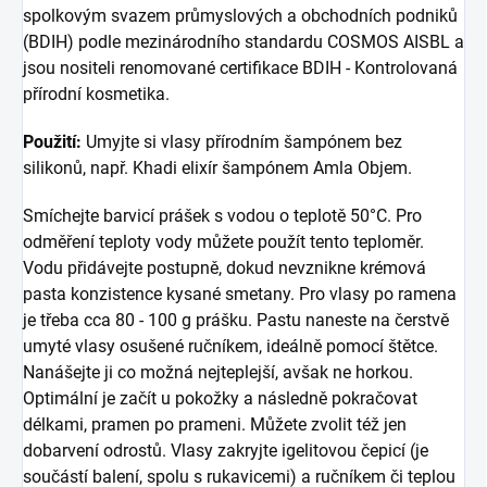
spolkovým svazem průmyslových a obchodních podniků
(BDIH) podle mezinárodního standardu COSMOS AISBL a
jsou nositeli renomované certifikace BDIH - Kontrolovaná
přírodní kosmetika.
Použití:
Umyjte si vlasy přírodním šampónem bez
silikonů, např. Khadi elixír šampónem Amla Objem.
Smíchejte barvicí prášek s vodou o teplotě 50°C. Pro
odměření teploty vody můžete použít tento teploměr.
Vodu přidávejte postupně, dokud nevznikne krémová
pasta konzistence kysané smetany. Pro vlasy po ramena
je třeba cca 80 - 100 g prášku. Pastu naneste na čerstvě
umyté vlasy osušené ručníkem, ideálně pomocí štětce.
Nanášejte ji co možná nejteplejší, avšak ne horkou.
Optimální je začít u pokožky a následně pokračovat
délkami, pramen po prameni. Můžete zvolit též jen
dobarvení odrostů. Vlasy zakryjte igelitovou čepicí (je
součástí balení, spolu s rukavicemi) a ručníkem či teplou