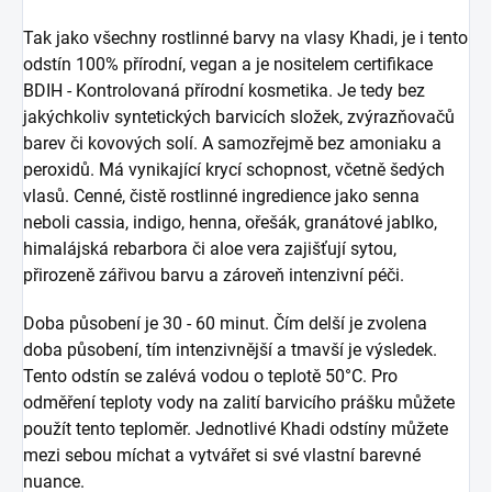
Tak jako všechny rostlinné barvy na vlasy Khadi, je i tento
odstín 100% přírodní, vegan a je nositelem certifikace
BDIH - Kontrolovaná přírodní kosmetika. Je tedy bez
jakýchkoliv syntetických barvicích složek, zvýrazňovačů
barev či kovových solí. A samozřejmě bez amoniaku a
peroxidů. Má vynikající krycí schopnost, včetně šedých
vlasů. Cenné, čistě rostlinné ingredience jako senna
neboli cassia, indigo, henna, ořešák, granátové jablko,
himalájská rebarbora či aloe vera zajišťují sytou,
přirozeně zářivou barvu a zároveň intenzivní péči.
Doba působení je 30 - 60 minut. Čím delší je zvolena
doba působení, tím intenzivnější a tmavší je výsledek.
Tento odstín se zalévá vodou o teplotě 50°C. Pro
odměření teploty vody na zalití barvicího prášku můžete
použít tento teploměr. Jednotlivé Khadi odstíny můžete
mezi sebou míchat a vytvářet si své vlastní barevné
nuance.