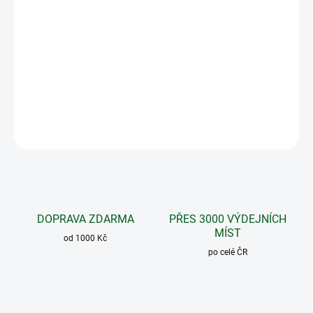
Nechte své vlasy zářit svěží střední blond a vneste do nich
delikátní zlaté až karamelové odlesky. Khadi rostlinná
barva na vlasy Střední blond barví vlasy středně blond
odstínem s vysokým leskem.
DETAILNÍ INFORMACE
ZEPTAT SE
DOPRAVA ZDARMA
PŘES 3000 VÝDEJNÍCH
MÍST
od 1000 Kč
po celé ČR