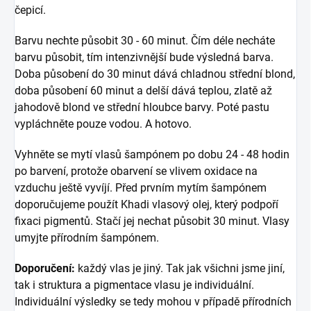
čepicí.
Barvu nechte působit 30 - 60 minut. Čím déle necháte
barvu působit, tím intenzivnější bude výsledná barva.
Doba působení do 30 minut dává chladnou střední blond,
doba působení 60 minut a delší dává teplou, zlatě až
jahodově blond ve střední hloubce barvy. Poté pastu
vypláchněte pouze vodou. A hotovo.
Vyhněte se mytí vlasů šampónem po dobu 24 - 48 hodin
po barvení, protože obarvení se vlivem oxidace na
vzduchu ještě vyvíjí. Před prvním mytím šampónem
doporučujeme použít Khadi vlasový olej, který podpoří
fixaci pigmentů. Stačí jej nechat působit 30 minut. Vlasy
umyjte přírodním šampónem.
Doporučení:
každý vlas je jiný. Tak jak všichni jsme jiní,
tak i struktura a pigmentace vlasu je individuální.
Individuální výsledky se tedy mohou v případě přírodních