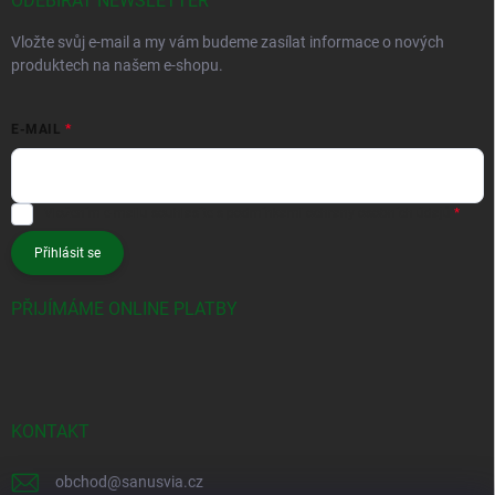
ODEBÍRAT NEWSLETTER
Vložte svůj e-mail a my vám budeme zasílat informace o nových
produktech na našem e-shopu.
E-MAIL
Vložením e-mailu souhlasíte s
podmínkami ochrany osobních údajů
Přihlásit se
PŘIJÍMÁME ONLINE PLATBY
KONTAKT
obchod
@
sanusvia.cz