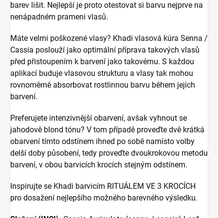
barev lišit. Nejlepší je proto otestovat si barvu nejprve na
nenápadném prameni vlasů.
Máte velmi poškozené vlasy? Khadi vlasová kúra Senna /
Cassia poslouží jako optimální příprava takových vlasů
před přistoupením k barvení jako takovému. S každou
aplikací buduje vlasovou strukturu a vlasy tak mohou
rovnoměrně absorbovat rostlinnou barvu během jejich
barvení.
Preferujete intenzivnější obarvení, avšak vyhnout se
jahodově blond tónu? V tom případě proveďte dvě krátká
obarvení tímto odstínem ihned po sobě namísto volby
delší doby působení, tedy proveďte dvoukrokovou metodu
barvení, v obou barvicích krocích stejným odstínem.
Inspirujte se Khadi barvicím RITUÁLEM VE 3 KROCÍCH
pro dosažení nejlepšího možného barevného výsledku.