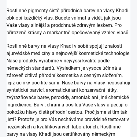
Rostlinné pigmenty čistě přírodních barev na vlasy Khadi
obklopí každičký vlas. Budete vnímat a vidět, jak jsou
Vaše vlasy silnější a prodchnuté zdravým leskem. Pro
přirozeně krásný a markantně opečovávaný vzhled vlasů.
Rostlinné barvy na vlasy Khadi v sobě spojují znalosti
ajurvédské medicíny a nejnovější kosmetické technologie.
Naše produkty vyrábíme v nejvyšší kvalitě podle
německých standardů. Výsledkem je vysoce účinná a
zároveň citlivá přírodní kosmetika s cenným složením,
jejíž účinky pocítíte sami. Naše barvy na vlasy neobsahují
syntetické barvicí, aromatické ani konzervační látky,
zvýrazňovače barev, peroxidy, amoniak ani jiné chemické
ingredience. Barví, chrání a posilují Vaše vlasy a pečují o
pokožku hlavy čistě přírodní cestou. Proč jsme si tím tak
jistí? Protože je pro Vás necháváme pravidelně testovat v
nezávislých a kvalifikovaných laboratořích. Rostlinné
barvy na vlasy Khadi jsou certifikovány německým