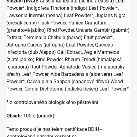
Složení (INCI):
Cassia Auriculata (senna / cassia) Leaf
Powder*, Indigofera Tinctoria (indigo) Leaf Powder*,
Lawsonia Inermis (henna) Leaf Powder*, Juglans Nigra
(ořešák černý) Husk Powder, Punica Granatum
(granátové jablko) Rind Powder, Uncaria Gambir (gabmir)
Extract, Terminalia Chebula (harad) Fruit powder*,
Jatropha Curcas (jatropha) Leaf Powder, Quercus
Infectoria (dub Aleppo) Gall Extract, Aegle Marmelos
(zlaté jablko) Rind Powder, Rheum Emodi (himalájská
rebarbora) Root Powder, Adhatoda Vasica (malabarský
ořech) Leaf Powder, Aloe Barbadensis (aloe vera) Leaf
Powder*, Caesalpinia Sappan (sapanové dřevo) Wood
Powder, Cordia Dichotoma (indická třešeň) Leaf Powder*
* z kontrolovaného biologického pěstování
Obsah:
100 g (prášek)
Tento produkt je nositelem certifikace BDIH -
Kontrolovaná přírodní kosmetika