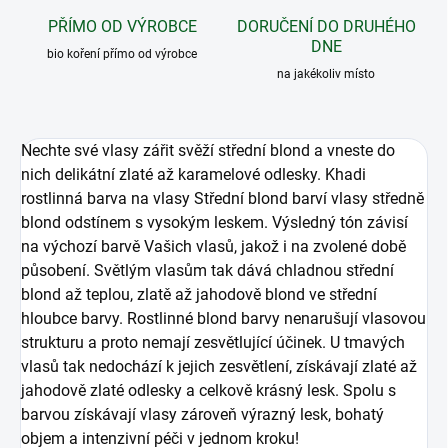
PŘÍMO OD VÝROBCE
DORUČENÍ DO DRUHÉHO
DNE
bio koření přímo od výrobce
na jakékoliv místo
Nechte své vlasy zářit svěží střední blond a vneste do
nich delikátní zlaté až karamelové odlesky. Khadi
rostlinná barva na vlasy Střední blond barví vlasy středně
blond odstínem s vysokým leskem. Výsledný tón závisí
na výchozí barvě Vašich vlasů, jakož i na zvolené době
působení. Světlým vlasům tak dává chladnou střední
blond až teplou, zlatě až jahodově blond ve střední
hloubce barvy. Rostlinné blond barvy nenarušují vlasovou
strukturu a proto nemají zesvětlující účinek. U tmavých
vlasů tak nedochází k jejich zesvětlení, získávají zlaté až
jahodově zlaté odlesky a celkově krásný lesk. Spolu s
barvou získávají vlasy zároveň výrazný lesk, bohatý
objem a intenzivní péči v jednom kroku!