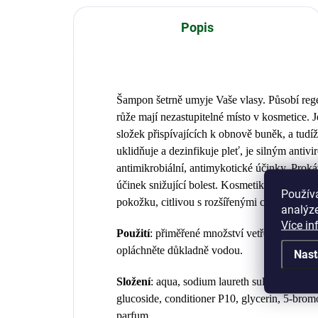
Popis
Šampon šetrně umyje Vaše vlasy. Působí re
růže mají nezastupitelné místo v kosmetice. J
složek přispívajících k obnově buněk, a tudí
uklidňuje a dezinfikuje pleť, je silným antivi
antimikrobiální, antimykotické účinky. Proká
účinek snižující bolest. Kosmetika s olejem 
Použív
pokožku, citlivou s rozšířenými cévkami.
analýze
Více in
Použití
: přiměřené množství vetřete do vlhký
opláchněte důkladně vodou.
Nast
Složení
: aqua, sodium laureth sulfate, cocam
glucoside, conditioner P10, glycerin, 5-bromo
parfum