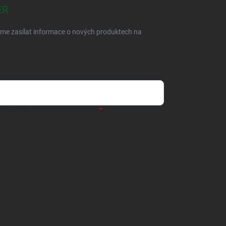
ER
eme zasílat informace o nových produktech na
odmínkami ochrany osobních údajů