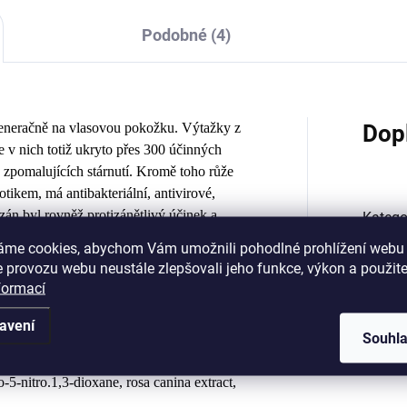
Podobné (4)
generačně na vlasovou pokožku. Výtažky z
Dop
e v nich totiž ukryto přes 300 účinných
ž zpomalujících stárnutí. Kromě toho růže
rotikem, má antibakteriální, antivirové,
zán byl rovněž protizánětlivý účinek a
Katego
z růže je vhodná zejména pro suchou
áme cookies, abychom Vám umožnili pohodlné prohlížení webu 
Objem 
 provozu webu neustále zlepšovali jeho funkce, výkon a použite
formací
ch vlasů, napěňte, nechte chvíli působit a
Vyrob
avení
Souhl
idorpopyl betaine, natrium chloride, coco-
-5-nitro.1,3-dioxane, rosa canina extract,