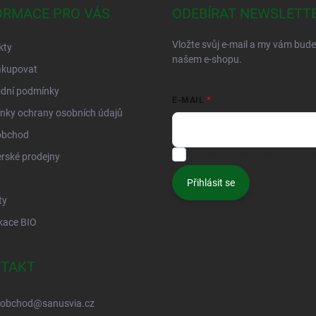
ORMACE PRO VÁS
ODEBÍRAT NEWSLETT
Vložte svůj e-mail a my vám bud
kty
našem e-shopu.
akupovat
dní podmínky
E-MAIL
nky ochrany osobních údajů
obchod
Vložením e-mailu souhlasíte s
p
rské prodejny
Přihlásit se
ty
ikace BIO
TAKT
obchod
@
sanusvia.cz