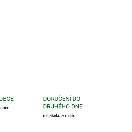
Přidat do košíku
 umyje vaše vlasy. Působí regeneračně na vlasovou
ZEPTAT SE
OBCE
DORUČENÍ DO
DRUHÉHO DNE
robce
na jakékoliv místo