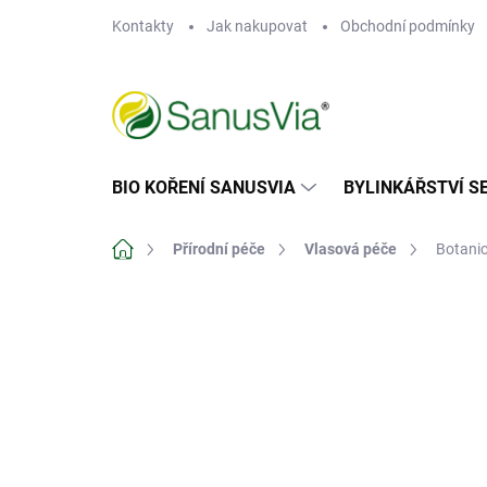
Přejít
Kontakty
Jak nakupovat
Obchodní podmínky
na
obsah
BIO KOŘENÍ SANUSVIA
BYLINKÁŘSTVÍ S
Domů
Přírodní péče
Vlasová péče
Botani
Neohodnoceno
Podrobnosti hodn