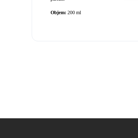
Objem:
200 ml
Z
á
p