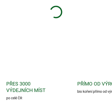
−
+
Šampon s extraktem růže šetrně
pokožku.
DETAILNÍ INFORMACE
PŘES 3000
PŘÍMO OD VÝR
VÝDEJNÍCH MÍST
bio koření přímo od vý
po celé ČR