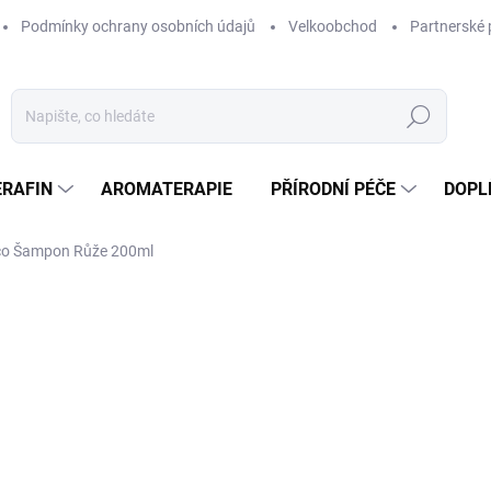
Podmínky ochrany osobních údajů
Velkoobchod
Partnerské 
Hledat
ERAFIN
AROMATERAPIE
PŘÍRODNÍ PÉČE
DOPL
co Šampon Růže 200ml
ocení
ZNAČKA:
BOTANICO
119 Kč
/ ks
Měrná
59,50 Kč / 100 ml
cena:
SKLADEM
MOŽNOSTI DORUČENÍ