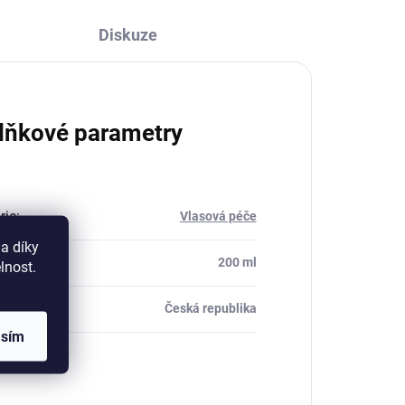
Diskuze
lňkové parametry
rie
:
Vlasová péče
a díky
balení
:
200 ml
lnost.
eno
:
Česká republika
asím