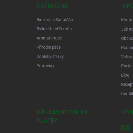
a
KATEGORIE
INF
t
í
Bio koření SanusVia
Konta
Bylinkářství Serafin
Jak n
Aromaterapie
Obcho
Přírodní péče
Podmí
Doplňky stravy
Velko
Potraviny
Partne
Blog
Recep
Certif
PŘIJÍMÁME ONLINE
KON
PLATBY