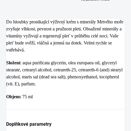
Do hloubky pronikající výživný krém s minerály Mrtvého moře
zvyšuje vlhkost, pevnost a pružnost pleti. Obsažené minerály a
vitamíny vyživují a regenerují pleť v průběhu celé noci. Vaše
pleť bude svěží, vláčná a jemná na dotek. Velmi rychle se
vstřebává.
Složení
: aqua purificata glycerin, olea europaea oil, glyceryl
stearate, cetearyl alcohol, ceteareth-25, ceteareth-6 (and) stearyl
alcohol, maris sal (dead sea salt), phenoxyethanol, tocopherol
(vit. E), parfum.
Objem:
75 ml
Doplňkové parametry