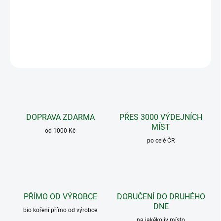
zvyšuje vlhkost, pevnost a pružnost pleti.
DETAILNÍ INFORMACE
ZEPTAT SE
DOPRAVA ZDARMA
PŘES 3000 VÝDEJNÍCH
MÍST
od 1000 Kč
po celé ČR
PŘÍMO OD VÝROBCE
DORUČENÍ DO DRUHÉHO
DNE
bio koření přímo od výrobce
na jakékoliv místo