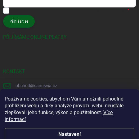
Vložením e-mailu souhlasíte s
podmínkami ochrany osobních údajů
Přihlásit se
PŘIJÍMÁME ONLINE PLATBY
KONTAKT
obchod
@
sanusvia.cz
+420 604 245 725
Používáme cookies, abychom Vám umožnili pohodlné
prohlížení webu a díky analýze provozu webu neustále
https://www.facebook.com/sanusvia
zlepšovali jeho funkce, výkon a použitelnost.
Více
informací
https://www.instagram.com/sanusvia
Nastavení