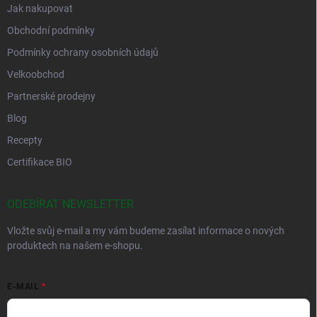
Jak nakupovat
Obchodní podmínky
Podmínky ochrany osobních údajů
Velkoobchod
Partnerské prodejny
Blog
Recepty
Certifikace BIO
ODEBÍRAT NEWSLETTER
Vložte svůj e-mail a my vám budeme zasílat informace o nových
produktech na našem e-shopu.
E-MAIL