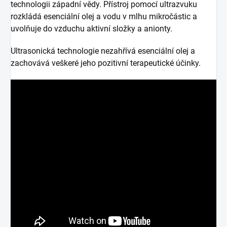
technologii západní vědy. Přístroj pomocí ultrazvuku
rozkládá esenciální olej a vodu v mlhu mikročástic a
uvolňuje do vzduchu aktivní složky a anionty.
Ultrasonická technologie nezahřívá esenciální olej a
zachovává veškeré jeho pozitivní terapeutické účinky.