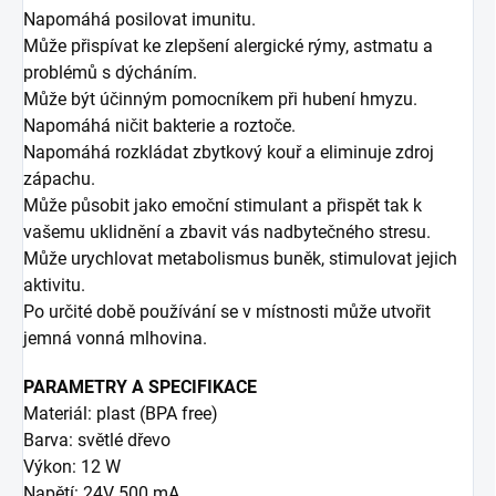
Napomáhá posilovat imunitu.
Může přispívat ke zlepšení alergické rýmy, astmatu a
problémů s dýcháním.
Může být účinným pomocníkem při hubení hmyzu.
Napomáhá ničit bakterie a roztoče.
Napomáhá rozkládat zbytkový kouř a eliminuje zdroj
zápachu.
Může působit jako emoční stimulant a přispět tak k
vašemu uklidnění a zbavit vás nadbytečného stresu.
Může urychlovat metabolismus buněk, stimulovat jejich
aktivitu.
Po určité době používání se v místnosti může utvořit
jemná vonná mlhovina.
PARAMETRY A SPECIFIKACE
Materiál: plast (BPA free)
Barva: světlé dřevo
Výkon: 12 W
Napětí: 24V 500 mA