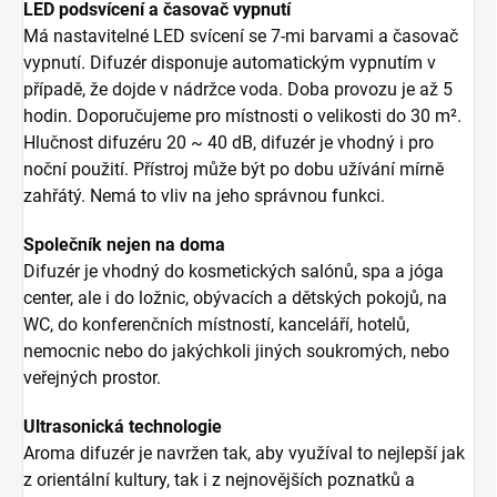
LED podsvícení a časovač vypnutí
Má nastavitelné LED svícení se 7-mi barvami a časovač
vypnutí. Difuzér disponuje automatickým vypnutím v
případě, že dojde v nádržce voda. Doba provozu je až 5
hodin. Doporučujeme pro místnosti o velikosti do 30 m².
Hlučnost difuzéru 20 ~ 40 dB, difuzér je vhodný i pro
noční použití. Přístroj může být po dobu užívání mírně
zahřátý. Nemá to vliv na jeho správnou funkci.
Společník nejen na doma
Difuzér je vhodný do kosmetických salónů, spa a jóga
center, ale i do ložnic, obývacích a dětských pokojů, na
WC, do konferenčních místností, kanceláří, hotelů,
nemocnic nebo do jakýchkoli jiných soukromých, nebo
veřejných prostor.
Ultrasonická technologie
Aroma difuzér je navržen tak, aby využíval to nejlepší jak
z orientální kultury, tak i z nejnovějších poznatků a