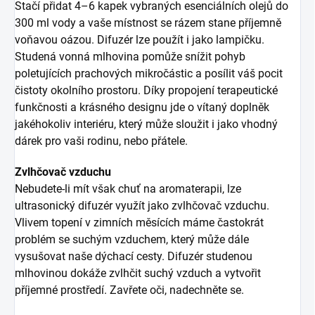
Stačí přidat 4–6 kapek vybraných esenciálních olejů do
300 ml vody a vaše místnost se rázem stane příjemně
voňavou oázou. Difuzér lze použít i jako lampičku.
Studená vonná mlhovina pomůže snížit pohyb
poletujících prachových mikročástic a posílit váš pocit
čistoty okolního prostoru. Díky propojení terapeutické
funkčnosti a krásného designu jde o vítaný doplněk
jakéhokoliv interiéru, který může sloužit i jako vhodný
dárek pro vaši rodinu, nebo přátele.
Zvlhčovač vzduchu
Nebudete-li mít však chuť na aromaterapii, lze
ultrasonický difuzér využít jako zvlhčovač vzduchu.
Vlivem topení v zimních měsících máme častokrát
problém se suchým vzduchem, který může dále
vysušovat naše dýchací cesty. Difuzér studenou
mlhovinou dokáže zvlhčit suchý vzduch a vytvořit
příjemné prostředí. Zavřete oči, nadechněte se.