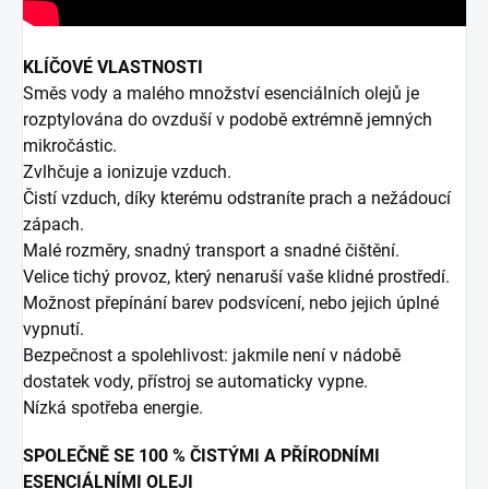
KLÍČOVÉ VLASTNOSTI
Směs vody a malého množství esenciálních olejů je
rozptylována do ovzduší v podobě extrémně jemných
mikročástic.
Zvlhčuje a ionizuje vzduch.
Čistí vzduch, díky kterému odstraníte prach a nežádoucí
zápach.
Malé rozměry, snadný transport a snadné čištění.
Velice tichý provoz, který nenaruší vaše klidné prostředí.
Možnost přepínání barev podsvícení, nebo jejich úplné
vypnutí.
Bezpečnost a spolehlivost: jakmile není v nádobě
dostatek vody, přístroj se automaticky vypne.
Nízká spotřeba energie.
SPOLEČNĚ SE 100 % ČISTÝMI A PŘÍRODNÍMI
ESENCIÁLNÍMI O­LEJI